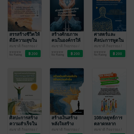
people)
สรรสร้างชีวิตให้
สร้างศักยภาพ
ศาสตร์และ
ดีมีความสุขใน
คนในองค์กรให้
ศิลปะการพูดใน
ทุกทิศทาง
ประสบความ
ธุรกิจเครือข่าย
สมชาติ กิจยรรยง
/
สมชาติ กิจยรรยง
/
สมชาติ กิจยรรยง
/
สมชาติไอบีซี
พัฒนาตนเอง
สมชาติไอบีซี
พัฒนาตนเอง
สมชาติไอบีซี
บริหารจัดการ
(Create a good
สำเร็จ
ให้ประสบความ
No Rating
No Rating
No Rating
life and be
สำเร็จอย่างสูง
happy in every
direction)
ศิลปะการสร้าง
สร้างเงินสร้าง
108กลยุทธ์การ
ความสำเร็จใน
พลังใจสร้าง
ตลาดหลาก
การพูดเพื่องาน
ความสำเร็จ
หลายสีทวีความ
สมชาติ กิจยรรยง
/
สมชาติ กิจยรรยง
/
สมชาติ กิจยรรยง
/