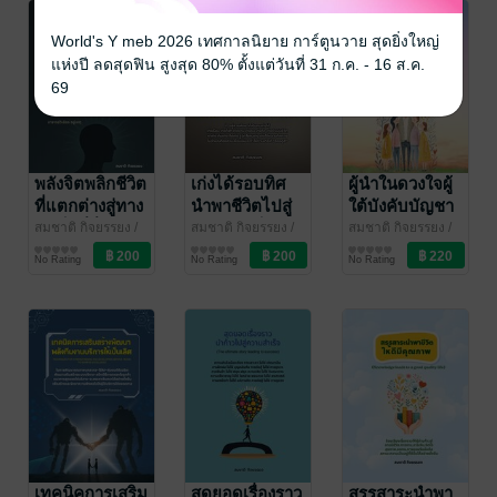
World's Y meb 2026 เทศกาลนิยาย การ์ตูนวาย สุดยิ่งใหญ่
แห่งปี ลดสุดฟิน สูงสุด 80% ตั้งแต่วันที่ 31 ก.ค. - 16 ส.ค.
69
พลังจิตพลิกชีวิต
เก่งได้รอบทิศ
ผู้นำในดวงใจผู้
ที่แตกต่างสู่ทาง
นำพาชีวิตไปสู่
ใต้บังคับบัญชา
สำเร็จที่ยิ่งใหญ่
ความสำเร็จ
สมชาติ กิจยรรยง
/
สมชาติ กิจยรรยง
/
สมชาติ กิจยรรยง
/
สมชาติไอบีซี
จิตวิทยา
สมชาติไอบีซี
พัฒนาตนเอง
สมชาติไอบีซี
บริหารจัดการ
(Being good in
No Rating
No Rating
No Rating
all directions
leads to
success in
life)
เทคนิคการเสริม
สุดยอดเรื่องราว
สรรสาระนำพา