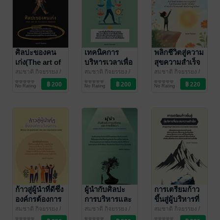
ศิลปะของคน
เทคนิคการ
พลิกชีวิตสู่ความ
เก่ง(The art of
บริหารเวลาเพื่อ
สุขความสำเร็จ
talented
สร้าง
(Turning your
สมชาติ กิจยรรยง
/
สมชาติ กิจยรรยง
/
สมชาติ กิจยรรยง
/
สมชาติไอบีซี
บริหารจัดการ
สมชาติไอบีซี
บริหารจัดการ
สมชาติไอบีซี
บริหารจัดการ
people)
ประสิทธิภาพให้
life around to
No Rating
No Rating
No Rating
แก่ชีวิต (Time
happiness and
management
success)
techniques to
create
efficiency in
life)
ก้าวสู่ผู้นำที่ดีซึ่ง
ผู้นำกับศิลปะ
การเตรียมก้าว
องค์กรต้องการ
การบริหารและ
ขึ้นสู่ผู้บริหารที่
(Become the
การพัฒนา
ประสบความ
สมชาติ กิจยรรยง
/
สมชาติ กิจยรรยง
/
สมชาติ กิจยรรยง
/
สมชาติไอบีซี
บริหารจัดการ
สมชาติไอบีซี
บริหารจัดการ
สมชาติไอบีซี
บริหารจัดการ
good leader
(Leaders and
สำเร็จ