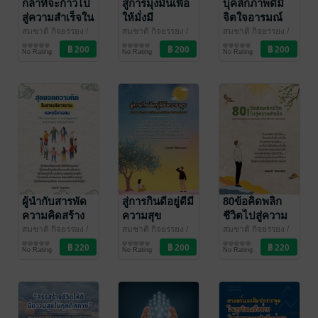
กล้าที่จะก้าวไป
สู่การมุ่งมั่นเพื่อ
บุคลิกภาพดีมี
สู่ความสำเร็จใน
ให้มั่งมี
จิตใจอารมณ์
งานและชีวิต
(Towards the
สังคมสติปัญญา
สมชาติ กิจยรรยง
/
สมชาติ กิจยรรยง
/
สมชาติ กิจยรรยง
/
สมชาติไอบีซี
จิตวิทยา
สมชาติไอบีซี
บริหารจัดการ
สมชาติไอบีซี
พัฒนาตนเอง
(Dare to step
commitment
ที่เป็นเลิศ
No Rating
No Rating
No Rating
towards
to wealth)
(Good
success in
personality,
work and life)
excellent
mental,
emotional,
social and
intellectual
abilities)
ผู้นำกับสารพัด
สู่การกินดีอยู่ดีมี
80ข้อคิดพลิก
ความคิดสร้าง
ความสุข
ชีวิตไปสู่ความ
ความสำเร็จจาก
(Towards
สำเร็จ
สมชาติ กิจยรรยง
/
สมชาติ กิจยรรยง
/
สมชาติ กิจยรรยง
/
สมชาติไอบีซี
พัฒนาตนเอง
สมชาติไอบีซี
พัฒนาตนเอง
สมชาติไอบีซี
พัฒนาตนเอง
งานและคน
good eating,
No Rating
No Rating
No Rating
(Leaders with
good living
a variety of
and
ideas to create
happiness)
success from
work and