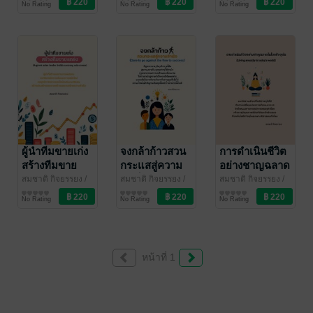
No Rating
No Rating
No Rating
that your
the Art of
(Preparing to
organization
Management
become a
needs)
and
successful
Development)
executive)
ผู้นำทีมขายเก่ง
จงกล้าก้าวสวน
การดำเนินชีวิต
สร้างทีมขาย
กระแสสู่ความ
อย่างชาญฉลาด
แกร่ง (A great
สำเร็จ (Dare to
ในโลกปัจจุบัน
สมชาติ กิจยรรยง
/
สมชาติ กิจยรรยง
/
สมชาติ กิจยรรยง
/
สมชาติไอบีซี
บริหารจัดการ
สมชาติไอบีซี
บริหารจัดการ
สมชาติไอบีซี
บริหารจัดการ
sales leader
go against the
(Living
No Rating
No Rating
No Rating
builds a
flow to
smartly in
strong sales
success)
today's world)
team)
หน้าที่ 1