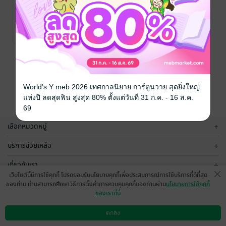
เลิกหล่อได้ไหม
ผมทำงานไม่
ไหวครับ
สัณห์โส
นิยายวาย Boy
No Rating
Love / Yaoi
หน้าที่ 1
World's Y meb 2026 เทศกาลนิยาย การ์ตูนวาย สุดยิ่งใหญ่
แห่งปี ลดสุดฟิน สูงสุด 80% ตั้งแต่วันที่ 31 ก.ค. - 16 ส.ค.
69
เลือกหมวดหมู่
+
บริการช่วยเหลือ
+
เกี่ยวกับเรา
+
เว็บไซต์นี้มีการใช้คุกกี้ โปรดยอมรับนโยบายคุกกี้เพื่อประสบการณ์การใช้บริการที่ดีที่สุด
กลุ่มธุรกิจในเครือ
+
ของท่าน ท่านสามารถศึกษาวิธีการตั้งค่าการควบคุมคุกกี้ของท่านผ่าน
นโยบายการใช้คุกกี้
ของเราที่นี่
ตกลง
ดาวน์โหลดแอป
วิธีการใช้งาน
ติดต่อเรา