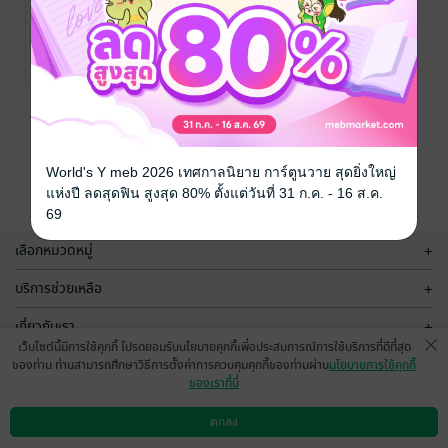
หลักชีววิทยา
เทคนิคการเพาะ
เลี้ยงเซลล์และ
สิริภัทร์ พราหมณีย์
/
สำนักพิมพ์
การศึกษา/ตำรา
เนื้อเยื่อพืชเพื่อ
สิริภัทร์ พราหมณีย์
/
มหาวิทยาลัย
เรียน
สำนักพิมพ์
การศึกษา/ตำรา
การขยายและ
No Rating
2 Rating
เกษตรศาสตร์
มหาวิทยาลัย
เรียน
ปรับปรุงพันธุ์
เกษตรศาสตร์
หน้าที่ 1
World's Y meb 2026 เทศกาลนิยาย การ์ตูนวาย สุดยิ่งใหญ่
แห่งปี ลดสุดฟิน สูงสุด 80% ตั้งแต่วันที่ 31 ก.ค. - 16 ส.ค.
69
เลือกหมวดหมู่
+
บริการช่วยเหลือ
+
เกี่ยวกับเรา
+
เว็บไซต์นี้มีการใช้คุกกี้ โปรดยอมรับนโยบายคุกกี้เพื่อประสบการณ์การใช้บริการที่ดีที่สุด
กลุ่มธุรกิจในเครือ
+
ของท่าน ท่านสามารถศึกษาวิธีการตั้งค่าการควบคุมคุกกี้ของท่านผ่าน
นโยบายการใช้คุกกี้
ของเราที่นี่
ตกลง
ดาวน์โหลดแอป
วิธีการใช้งาน
ติดต่อเรา