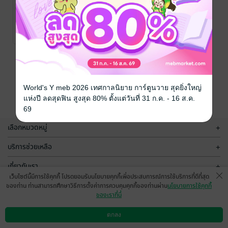
Sniper ปฏิบัติ
การล่ารักพิทักษ์
หัวใจ (奔赴山
หมั่วฉาหวานจื่อ (抹
茶丸子) : เขียน; หลิง
นิยายรัก
海，奔赴你)
31 Rating
เตี่ยนอี : แปล
/ ปริ้น
เซส (Princess) /
สถาพรบุ๊คส์
Satapornbooks
หน้าที่ 1
World's Y meb 2026 เทศกาลนิยาย การ์ตูนวาย สุดยิ่งใหญ่
แห่งปี ลดสุดฟิน สูงสุด 80% ตั้งแต่วันที่ 31 ก.ค. - 16 ส.ค.
69
เลือกหมวดหมู่
+
บริการช่วยเหลือ
+
เกี่ยวกับเรา
+
เว็บไซต์นี้มีการใช้คุกกี้ โปรดยอมรับนโยบายคุกกี้เพื่อประสบการณ์การใช้บริการที่ดีที่สุด
กลุ่มธุรกิจในเครือ
+
ของท่าน ท่านสามารถศึกษาวิธีการตั้งค่าการควบคุมคุกกี้ของท่านผ่าน
นโยบายการใช้คุกกี้
ของเราที่นี่
ตกลง
ดาวน์โหลดแอป
วิธีการใช้งาน
ติดต่อเรา