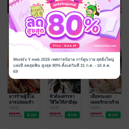
ยอมสยบแด่นาง
รักจนไม่อาจ
สามีข้าคือเทพ
ปล่อยนาง
สงคราม!
หลิ่งชิง
นิยายรักจีนโบราณ
หลิ่งชิง
หลิ่งชิง
นิยายรักจีนโบราณ
นิยายรักจีนโบราณ
600 Rating
609 Rating
304 Rating
World's Y meb 2026 เทศกาลนิยาย การ์ตูนวาย สุดยิ่งใหญ่
แห่งปี ลดสุดฟิน สูงสุด 80% ตั้งแต่วันที่ 31 ก.ค. - 16 ส.ค.
69
มารร้ายผู้นี้ไม่
ข้าต้องสรรหา
เมื่อพระเอก
อาจปล่อยเจ้า
วิธีใดให้สามีลุ่ม
เผลอรักนางร้าย
หลง
หลิ่งชิง
หลิ่งชิง
หลิ่งชิง
นิยายรักจีนโบราณ
นิยายรักจีนโบราณ
นิยายรักจีนโบราณ
358 Rating
296 Rating
890 Rating