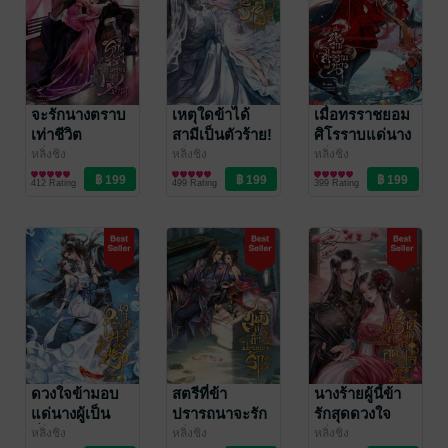
จะรักนางตราบ
เหตุใดข้าได้
เมื่อทรราชยอม
เท่าชีวิต
สามีเป็นตัวร้าย!
ศิโรราบแด่นาง
หลิ่งชิง
หลิ่งชิง
หลิ่งชิง
นิยายรักจีนโบราณ
นิยายรักจีนโบราณ
นิยายรักจีนโบราณ
412 Rating
499 Rating
399 Rating
ดวงใจข้ามอบ
สตรีที่ข้า
นางร้ายผู้นี้ข้า
แด่นางผู้เป็น
ปรารถนาจะรัก
รักสุดดวงใจ
ที่รัก
หลิ่งชิง
หลิ่งชิง
หลิ่งชิง