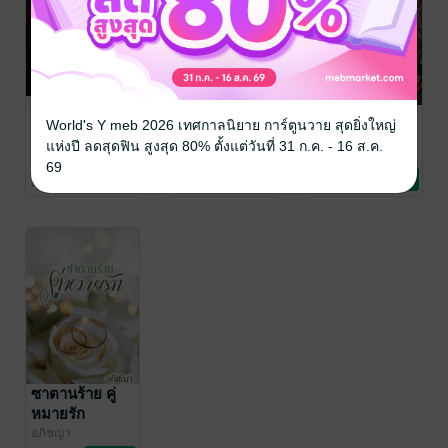
อ้อมกอดรัก
ใต้ปีกเจ้าพ่อ
เผด็จการรัก
World's Y meb 2026 เทศกาลนิยาย การ์ตูนวาย สุดยิ่งใหญ่
หนุ่มเพลย์บอย
เผด็จการใจ
อภิชญา
แห่งปี ลดสุดฟิน สูงสุด 80% ตั้งแต่วันที่ 31 ก.ค. - 16 ส.ค.
นิยายรัก
อภิชญา
อภิชญา
69
นิยายรัก
นิยายรัก
1 Rating
1 Rating
1 Rating
ซาตานร้าย คู่
หมายรัก
อภิชญา