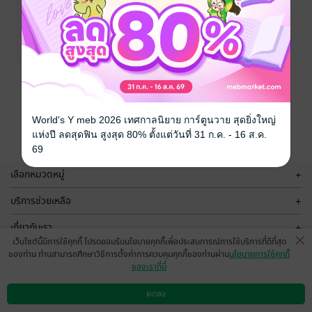
พลิกชะตาต่อ
ฝันดี-ฝันร้าย
เส้นลายมือ
บอกเหตุ บอก
โชค บอก
อ.เตชินี ชวลิต
/
อ.เตชินี ชวลิต
/
บริษัท ออลเดย์ ช็อป
ดวงพยากรณ์/ฮวง
บริษัท ออลเดย์ ช็อป
ความเชื่อและ
อนาคต
No Rating
No Rating
ปิ้ง จำกัด
จุ้ย/โหราศาสตร์
ปิ้ง จำกัด
ศาสนา/พระเครื่อง
หน้าที่ 1
World's Y meb 2026 เทศกาลนิยาย การ์ตูนวาย สุดยิ่งใหญ่
แห่งปี ลดสุดฟิน สูงสุด 80% ตั้งแต่วันที่ 31 ก.ค. - 16 ส.ค.
69
เลือกหมวดหมู่
+
บริการช่วยเหลือ
+
เกี่ยวกับเรา
+
เว็บไซต์นี้มีการใช้คุกกี้ โปรดยอมรับนโยบายคุกกี้เพื่อประสบการณ์การใช้บริการที่ดีที่สุด
กลุ่มธุรกิจในเครือ
+
ของท่าน ท่านสามารถศึกษาวิธีการตั้งค่าการควบคุมคุกกี้ของท่านผ่าน
นโยบายการใช้คุกกี้
ของเราที่นี่
ตกลง
ดาวน์โหลดแอป
วิธีการใช้งาน
ติดต่อเรา