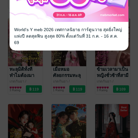
Mylovenovel
นิยายรักจีนโบราณ
Mylovenovel
นิยายรักจีนโบราณ
Mylovenovel
นิยายรักจีนโบราณ
ทหาร ยุค 80
4 Rating
5 Rating
6 Rating
World's Y meb 2026 เทศกาลนิยาย การ์ตูนวาย สุดยิ่งใหญ่
แห่งปี ลดสุดฟิน สูงสุด 80% ตั้งแต่วันที่ 31 ก.ค. - 16 ส.ค.
69
ทะลุมิติทั้งที
เมื่อหมอ
ข้ามเวลามาเป็น
ทำไมต้องมา
ศัลยกรรมทะลุ
หญิงชั่วช้าที่สามี
เป็นภรรยาของ
มิติไปเป็นสตรี
จะหย่า ยุค 80's
เกดกันยา
/
เกดกันยา
/
เกดกันยา
/
Mylovenovel
นิยายรักจีนโบราณ
Mylovenovel
นิยายรักจีนโบราณ
Mylovenovel
นิยายรักจีนโบราณ
คนเชือดหมู ใน
อ้วนแสน
3 Rating
1 Rating
3 Rating
ยุค 70
ร้ายกาจ