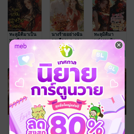
ทะลุมิติมาเป็น
นางร้ายอย่างฉัน
ทะลุมิติมา
นางร้ายจวน
ขอเลือกพระรอง
แต่งงานกับ
แม่ทัพ
ก็แล้วกัน ยุค
อันธพาลของหมู
เกดกันยา
/
เกดกันยา
/
เกดกันยา
/
Mylovenovel
นิยายรักจีนโบราณ
Mylovenovel
นิยายรักจีนโบราณ
Mylovenovel
นิยายรักจีนโบราณ
70's
บ้านตงซาน ยุค
1 Rating
No Rating
2 Rating
80
สตรีบรรณาการ
ช่วยหลบหน่อย
เมื่อนางร้ายทะลุ
ของท่านอ๋อง
ค่ะ นางร้ายจะ
มิติมาเป็น
อำมหิต
เดิน ยุค 70
ภรรยานาย
เกดกันยา
/
เกดกันยา
/
เกดกันยา
/