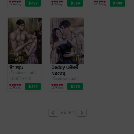
17 Rating
4 Rating
23 Rating
จ้าวขุน
Daddy แด๊ดดี๊
ของหนู
เกี้ยวจันทรกานต์
/
พระจันทร์ในเงา
นิยายโรมานซ์
เกี้ยวจันทรกานต์
/
พระจันทร์ในเงา
นิยายโรมานซ์
16 Rating
15 Rating
หน้าที่ 1