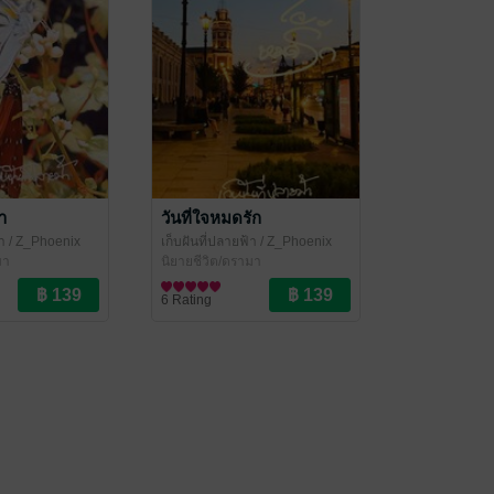
า
วันที่ใจหมดรัก
า
/ Z_Phoenix
เก็บฝันที่ปลายฟ้า
/ Z_Phoenix
มา
นิยายชีวิต/ดรามา
6 Rating