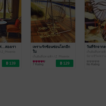
่แค่…สองเรา
เพราะรักซ้อนซ่อนโลกอีก
วันที่รักจากล
ใบ
/ Z_Phoenix
เก็บฝันที่ปลายฟ้
า
นิยายชีวิต/ดรา
เก็บฝันที่ปลายฟ้า
/ Z_Phoenix
นิยายชีวิต/ดรามา
7 Rating
No Rating