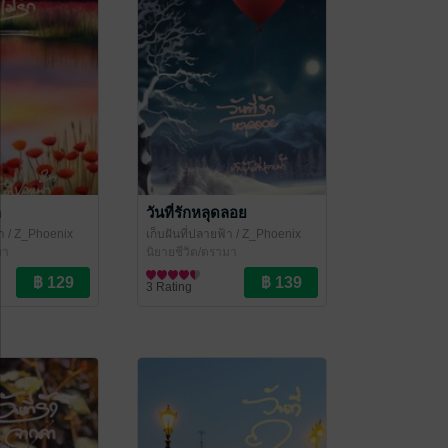
ก
วันที่รักหลุดลอย
า
/ Z_Phoenix
เก็บฝันที่ปลายฟ้า
/ Z_Phoenix
มา
นิยายชีวิต/ดรามา
3 Rating