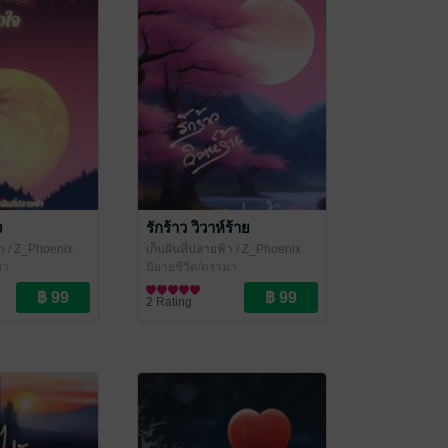
จ
รักร้าว วิวาห์ร้าย
า
/ Z_Phoenix
เก็บฝันที่ปลายฟ้า
/ Z_Phoenix
มา
นิยายชีวิต/ดรามา
2 Rating