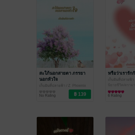
สะใภ้นอกสายตา ภรรยา
หรือว่าเรารัก
นอกหัวใจ
เก็บฝันที่ปลายฟ้า
นิยายชีวิต/ดราม
เก็บฝันที่ปลายฟ้า
/ Z_Phoenix
นิยายชีวิต/ดรามา
No Rating
6 Rating