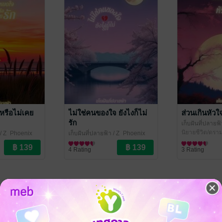
หรือไม่เคย
ไม่ใช่คนของใจ ยังไงก็ไม่
ส่วนเกินหัวใ
รัก
เก็บฝันที่ปลายฟ้
นิยายชีวิต/ดรา
/ Z_Phoenix
เก็บฝันที่ปลายฟ้า
/ Z_Phoenix
า
นิยายชีวิต/ดรามา
4 Rating
3 Rating