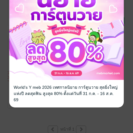
เลิกเป็นคนดี
อิคิไก The
นาโงมิ สุข สงบ
(หนังสือเสียง)
Little Book of
สมดุล
Ikigai (หนังสือ
Ken Mogi (เคน
Ken Mogi (เคน
เคน โมงิ/เขมลักขณ์
โมงิ) / ไพลิน กลิ่น
พัฒนาตนเอง
โมงิ) เขียน / วุฒิชัย
พัฒนาตนเอง
ดีประวัติ
พัฒนาตนเอง
/ Amarin
เสียง)
1 Rating
1 Rating
2 Rating
เกษร แปล
/ ซีเอ็ดยู
กฤษณะประกรกิจ
How to
เคชั่น
แปล
/ ซีเอ็ดยูเคชั่น
อิคิไก The
World's Y meb 2026 เทศกาลนิยาย การ์ตูนวาย สุดยิ่งใหญ่
Little Book of
แห่งปี ลดสุดฟิน สูงสุด 80% ตั้งแต่วันที่ 31 ก.ค. - 16 ส.ค.
Ikigai
Ken Mogi (เคน
69
โมงิ)
พัฒนาตนเอง
/ ซีเอ็ดยูเคชั่น
5 Rating
หน้าที่ 1