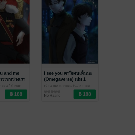
u and me
I see you ตาวิเศษเห็นนะ
งราวระหว่างเรา
(Omegaverse) เล่ม 1
องุ่น
/ สากอด
เจ้านายสาเกกอดองุ่น
/ สากอด
ove / Yaoi
องุ่น
นิยายวาย Boy Love / Yaoi
No Rating