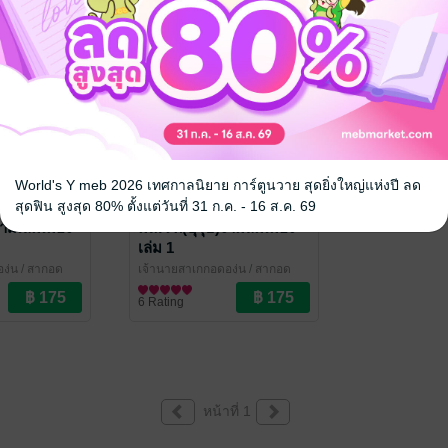
World's Y meb 2026 เทศกาลนิยาย การ์ตูนวาย สุดยิ่งใหญ่แห่งปี ลด
สุดฟิน สูงสุด 80% ตั้งแต่วันที่ 31 ก.ค. - 16 ส.ค. 69
ามเล่มเมือง
มณโฑ(บุรุษ)งามล่มเมือง
เล่ม 1
งุ่น
/ สากอด
เจ้านายสาเกกอดองุ่น
/ สากอด
ve / Yaoi
องุ่น
นิยายวาย Boy Love / Yaoi
6 Rating
หน้าที่ 1