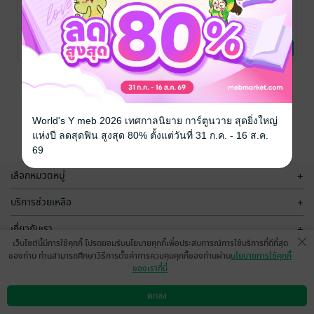
แจ้งจับนายปาก
ใช่เพราะ
You Are My
หมา
รัก(Yes, It's
Memory
love)
(เพราะเธอคือ
เจ้าลูกชิ้นปิ้ง
/ ลูกชิ้น
เจ้าลูกชิ้นปิ้ง
/ ลูกชิ้น
เจ้าลูกชิ้นปิ้ง
/ ลูกชิ้น
ปิ้ง
นิยายรักวัยรุ่น
ปิ้ง
นิยายรัก
ปิ้ง
นิยายโรมานซ์
ความทรงจำ)
No Rating
No Rating
No Rating
หน้าที่ 1
World's Y meb 2026 เทศกาลนิยาย การ์ตูนวาย สุดยิ่งใหญ่
แห่งปี ลดสุดฟิน สูงสุด 80% ตั้งแต่วันที่ 31 ก.ค. - 16 ส.ค.
69
เลือกหมวดหมู่
+
บริการช่วยเหลือ
+
เกี่ยวกับเรา
+
เว็บไซต์นี้มีการใช้คุกกี้ โปรดยอมรับนโยบายคุกกี้เพื่อประสบการณ์การใช้บริการที่ดีที่สุด
กลุ่มธุรกิจในเครือ
+
ของท่าน ท่านสามารถศึกษาวิธีการตั้งค่าการควบคุมคุกกี้ของท่านผ่าน
นโยบายการใช้คุกกี้
ของเราที่นี่
ตกลง
ดาวน์โหลดแอป
วิธีการใช้งาน
ติดต่อเรา