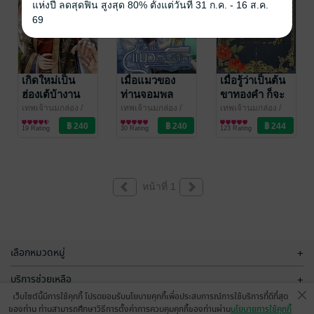
แห่งปี ลดสุดฟิน สูงสุด 80% ตั้งแต่วันที่ 31 ก.ค. - 16 ส.ค.
69
เกิดใหม่เป็น
เมื่อแมวของ
เมื่อรู้ว่าเป็นต้น
ฮ่องเต้บ้างาน
ท่านจอมพล
ขาทองคำ ก็จะ
เผลอกดปุ่มสตรี
ขอกอดไว้ให้
เทพเจ้านมกล่อง
/
เทพเจ้านมกล่อง
/
เทพเจ้านมกล่อง
/
God of box milk
นิยายวาย Boy
God of box milk
นิยายวาย Boy
God of box milk
นิยายวาย Boy
ม!
แน่น
19 Rating
30 Rating
123 Rating
Book
Love / Yaoi
Book
Love / Yaoi
Book
Love / Yaoi
หน้าที่ 1
เลือกหมวดหมู่
+
บริการช่วยเหลือ
+
เว็บไซต์นี้มีการใช้คุกกี้ โปรดยอมรับนโยบายคุกกี้เพื่อประสบการณ์การใช้บริการที่ดีที่สุด
เกี่ยวกับเรา
+
ของท่าน ท่านสามารถศึกษาวิธีการตั้งค่าการควบคุมคุกกี้ของท่านผ่าน
นโยบายการใช้คุกกี้