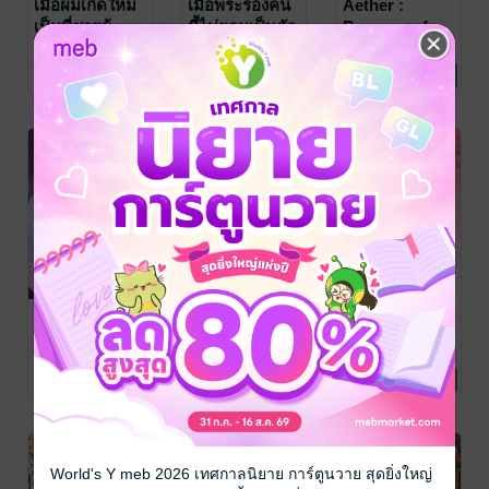
เมื่อผมเกิดใหม่
เมื่อพระรองคน
Aether :
เป็นพี่ชายผู้
นี้ไม่ยอมเป็นตัว
Because of
อาภัพเลยเตะไข่
รับกระสุนอีกต่อ
You 2
เทพเจ้านมกล่อง
/
เทพเจ้านมกล่อง
/
เทพเจ้านมกล่อง
/
God of box milk
นิยายวาย Boy
God of box milk
นิยายวาย Boy
God of box milk
นิยายวาย Boy
ตัวร้ายเพื่อความ
ไป
No Rating
22 Rating
1 Rating
Book
Love / Yaoi
Book
Love / Yaoi
Book
Love / Yaoi
สะใจ
-36%
-34%
-34%
Aether :
รักอุปถัมภ์
กฎของแม่เลี้ยง
Because of
เดี่ยวคือสามีคน
เทพเจ้านมกล่อง
/
God of box milk
นิยายวาย Boy
You 1
ใหม่ต้องรวย!
เทพเจ้านมกล่อง
/
เทพเจ้านมกล่อง
/
Book
Love / Yaoi
God of box milk
นิยายวาย Boy
God of box milk
นิยายวาย Boy
(Omegaverse)
1 Rating
1 Rating
7 Rating
Book
Love / Yaoi
Book
Love / Yaoi
-31%
-33%
-32%
World's Y meb 2026 เทศกาลนิยาย การ์ตูนวาย สุดยิ่งใหญ่