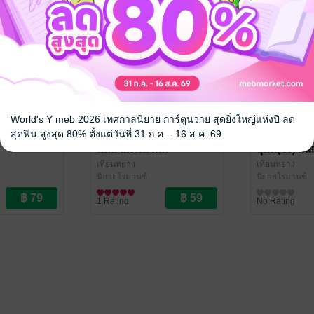
World's Y meb 2026 เทศกาลนิยาย การ์ตูนวาย สุดยิ่งใหญ่แห่งปี ลด
สุดฟิน สูงสุด 80% ตั้งแต่วันที่ 31 ก.ค. - 16 ส.ค. 69
แด่สามีที่ไม่รักดี
สุดที่(จะ)รัก
เทียนหยาง
เทียนหยาง
นิยายโรมานซ์
นิยายโรมานซ์
1 Rating
No Rating