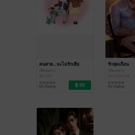
คนสวย...จะไม่รักเฮีย
รักสุดเถื่อน
เทียนหยาง
เทียนหยาง
นิยายรัก
นิยายโรมานซ์
No Rating
No Rating