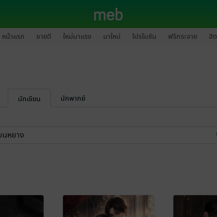
หน้าแรก
ขายดี
ใหม่มาแรง
มาใหม่
โปรโมชัน
ฟรีกระจาย
ฮิต
นักพากย์
นักเขียน