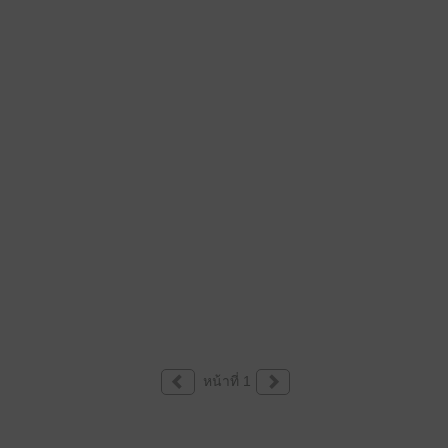
หน้าที่ 1