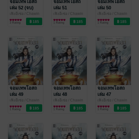
จอมเทพโอสถ
จอมเทพโอสถ
จอมเทพโอสถ
เล่ม 52 (จบ)
เล่ม 51
เล่ม 50
เฟิงอีเซ่อ / Chawin
เฟิงอีเซ่อ / Chawin
เฟิงอีเซ่อ / Chawin
แปล
นิยายกำลังภายใน
/ Ink Stone
แปล
นิยายกำลังภายใน
/ Ink Stone
แปล
นิยายกำลังภายใน
/ Ink Stone
3 Rating
1 Rating
1 Rating
จอมเทพโอสถ
จอมเทพโอสถ
จอมเทพโอสถ
เล่ม 49
เล่ม 48
เล่ม 47
เฟิงอีเซ่อ / Chawin
เฟิงอีเซ่อ / Chawin
เฟิงอีเซ่อ / Chawin
แปล
นิยายกำลังภายใน
/ Ink Stone
แปล
นิยายกำลังภายใน
/ Ink Stone
แปล
นิยายกำลังภายใน
/ Ink Stone
1 Rating
1 Rating
1 Rating