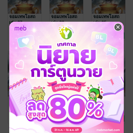
จอมเทพโอสถ
จอมเทพโอสถ
จอมเทพโอสถ
เล่ม 37
เล่ม 36
เล่ม 35
เฟิงอีเซ่อ / Chawin
เฟิงอีเซ่อ / Chawin
เฟิงอีเซ่อ / Chawin
แปล
นิยายกำลังภายใน
/ Ink Stone
แปล
นิยายกำลังภายใน
/ Ink Stone
แปล
นิยายกำลังภายใน
/ Ink Stone
1 Rating
1 Rating
1 Rating
จอมเทพโอสถ
จอมเทพโอสถ
จอมเทพโอสถ
เล่ม 34
เล่ม 33
เล่ม 32
เฟิงอีเซ่อ / Chawin
เฟิงอีเซ่อ / Chawin
เฟิงอีเซ่อ / Chawin
แปล
นิยายกำลังภายใน
/ Ink Stone
แปล
นิยายกำลังภายใน
/ Ink Stone
แปล
นิยายกำลังภายใน
/ Ink Stone
1 Rating
1 Rating
1 Rating