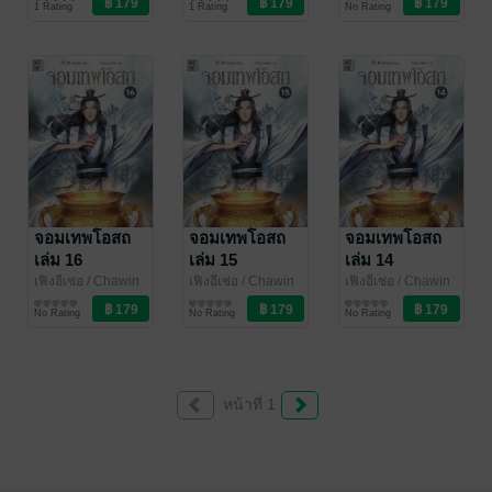
1 Rating
1 Rating
No Rating
จอมเทพโอสถ
จอมเทพโอสถ
จอมเทพโอสถ
เล่ม 16
เล่ม 15
เล่ม 14
เฟิงอีเซ่อ / Chawin
เฟิงอีเซ่อ / Chawin
เฟิงอีเซ่อ / Chawin
แปล
นิยายกำลังภายใน
/ Ink Stone
แปล
นิยายกำลังภายใน
/ Ink Stone
แปล
นิยายกำลังภายใน
/ Ink Stone
No Rating
No Rating
No Rating
หน้าที่ 1