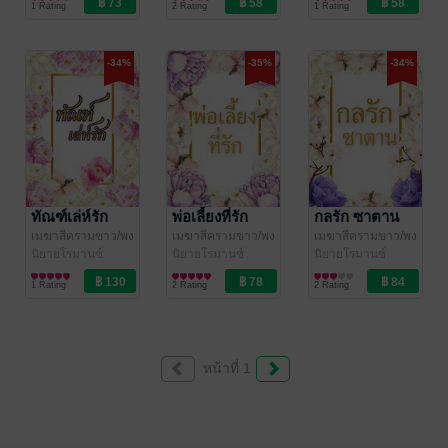
1 Rating
2 Rating
1 Rating
-34%
-35%
-34%
ทัณฑ์เล่ห์รัก
พ่อเลี้ยงที่รัก
กลรัก ซาตาน
เมฆาสีครามขาว/พง
เมฆาสีครามขาว/พง
เมฆาสีครามขาว/พง
พะงา
นิยายโรมานซ์
/ เมฆสีคราม
พะงา
นิยายโรมานซ์
/ เมฆสีคราม
พะงา
นิยายโรมานซ์
/ เมฆสีคราม
ขาว
ขาว
ขาว
1 Rating
2 Rating
2 Rating
หน้าที่ 1