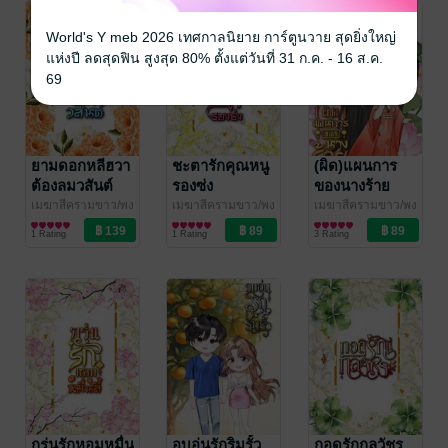
World's Y meb 2026 เทศกาลนิยาย การ์ตูนวาย สุดยิ่งใหญ่
แห่งปี ลดสุดฟิน สูงสุด 80% ตั้งแต่วันที่ 31 ก.ค. - 16 ส.ค.
69
ยามดอกหลีฮวา
ชะตารักคุณหนู
(ผิด)แผนการ
ต้องลมวสันต์
รองซ่ง
ของนางร้าย
เมฆาสีครามขาว/พง
เมฆาสีครามขาว/พง
เมฆาสีครามขาว/พง
พะงา
นิยายรักจีนโบราณ
/ เมฆสีคราม
พะงา
นิยายรักจีนโบราณ
/ เมฆสีคราม
พะงา
นิยายรักจีนโบราณ
/ เมฆสีคราม
1 Rating
1 Rating
3 Rating
ขาว
ขาว
ขาว
กรุ่นรักหอมหมื่น
อบอุ่นรักริมรั้ว
กอดรักกลวัชร