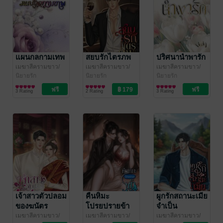
แผนกลกามเทพ
สยบรักไตรภพ
ปริศนานำพารัก
เมฆาสีครามขาว/
เมฆาสีครามขาว/
เมฆาสีครามขาว/
นงพะงา
นิยายรัก
/ เมฆสี
นงพะงา
นิยายรัก
/ เมฆสี
นงพะงา
นิยายรัก
/ เมฆสี
ครามขาว
ครามขาว
ครามขาว
3 Rating
2 Rating
3 Rating
เจ้าสาวตัวปลอม
คืนหิมะ
ผูกรักสถานะเมีย
ของฆนัตร
โปรยปรายข้า
จำเป็น
กับท่านอยู่เคียง
เมฆาสีครามขาว/
เมฆาสีครามขาว/
เมฆาสีครามขาว/