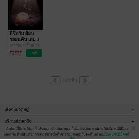
ลิขิตรัก ย้อน
รอยแค้น เล่ม 1
เหล่าหยางอ้ายชืออ
วี๋ (老羊爱吃鱼)
นิยายรัก
/ Ink
5 Rating
Stone
หน้าที่ 1
เลือกหมวดหมู่
+
บริการช่วยเหลือ
+
เว็บไซต์นี้มีการใช้คุกกี้ โปรดยอมรับนโยบายคุกกี้เพื่อประสบการณ์การใช้บริการที่ดีที่สุด
เกี่ยวกับเรา
+
ของท่าน ท่านสามารถศึกษาวิธีการตั้งค่าการควบคุมคุกกี้ของท่านผ่าน
นโยบายการใช้คุกกี้