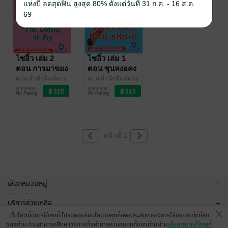
แห่งปี ลดสุดฟิน สูงสุด 80% ตั้งแต่วันที่ 31 ก.ค. - 16 ส.ค.
69
ไซอิ๋ว เล่ม 2
ไซอิ๋ว เล่ม 1
ตอน การมาของ
ตอน ซุนหงอคง
ตือโป๊ยก่าย
บุกทลายเมือง
แปล สำนักพิมพ์ดวง
แปล สำนักพิมพ์ดวง
กมลพับลิชชิ่ง
การ์ตูนเด็ก/การ์ตูน
/ ดวง
กมลพับลิชชิ่ง
การ์ตูนเด็ก/การ์ตูน
/ ดวง
สวรรค์
No Rating
No Rating
กมล บุ๊คส์ ดิสทริบิว
ความรู้
กมล บุ๊คส์ ดิสทริบิว
ความรู้
เตอร์
เตอร์
หน้าที่ 1
เลือกหมวดหมู่
+
บริการช่วยเหลือ
+
เว็บไซต์นี้มีการใช้คุกกี้ โปรดยอมรับนโยบายคุกกี้เพื่อประสบการณ์การใช้บริการที่ดีที่สุด
เกี่ยวกับเรา
+
ของท่าน ท่านสามารถศึกษาวิธีการตั้งค่าการควบคุมคุกกี้ของท่านผ่าน
นโยบายการใช้คุกกี้