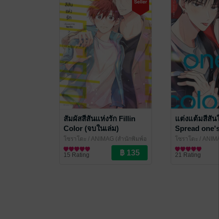
สัมผัสสีสันแห่งรัก Fillin
แต่งแต้มสีสัน
Color (จบในเล่ม)
Spread one's
ในเล่ม)
โซราโตะ
/ ANIMAG (สำนักพิมพ์อ
โซราโตะ
/ ANIMA
นิแม็ก)
การ์ตูน Boy Love / Yaoi
นิแม็ก)
การ์ตูน Boy Love
15 Rating
21 Rating