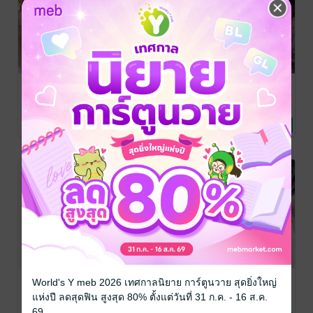
เพื่อนโสดโปรด
เกมรักรีเทิร์น
สัมภาระหัวใจ
จีบ
หัวใจ
ใบหมี่
นิยายรัก
ใบหมี่
ใบหมี่
นิยายโรมานซ์
นิยายโรมานซ์
No Rating
No Rating
No Rating
อาสาสมัครหัด
ฝากรักไว้กับคุณ
จะขอรักเธอจน
World's Y meb 2026 เทศกาลนิยาย การ์ตูนวาย สุดยิ่งใหญ่
รัก
ตำรวจ
วันสุดท้าย
แห่งปี ลดสุดฟิน สูงสุด 80% ตั้งแต่วันที่ 31 ก.ค. - 16 ส.ค.
ใบหมี่
ใบหมี่
ใบหมี่
69