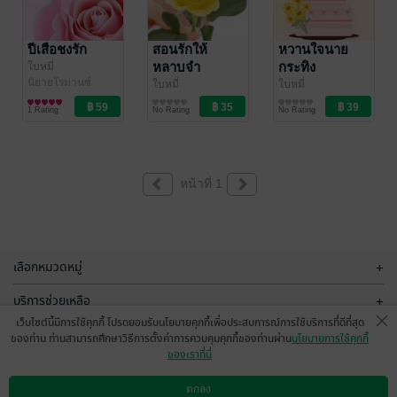
ปีเสือชงรัก
สอนรักให้
หวานใจนาย
หลาบจำ
กระทิง
ใบหมี่
นิยายโรมานซ์
ใบหมี่
ใบหมี่
นิยายโรมานซ์
นิยายโรมานซ์
1 Rating
No Rating
No Rating
หน้าที่ 1
เลือกหมวดหมู่
+
บริการช่วยเหลือ
+
เว็บไซต์นี้มีการใช้คุกกี้ โปรดยอมรับนโยบายคุกกี้เพื่อประสบการณ์การใช้บริการที่ดีที่สุด
เกี่ยวกับเรา
+
ของท่าน ท่านสามารถศึกษาวิธีการตั้งค่าการควบคุมคุกกี้ของท่านผ่าน
นโยบายการใช้คุกกี้
ของเราที่นี่
กลุ่มธุรกิจในเครือ
+
ตกลง