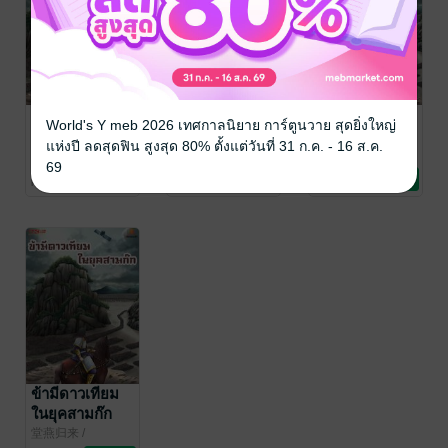
ข้ามีดาวเทียม
ข้ามีดาวเทียม
ข้ามีดาวเทียม
World's Y meb 2026 เทศกาลนิยาย การ์ตูนวาย สุดยิ่งใหญ่
ในยุคสามก๊ก
ในยุคสามก๊ก
ในยุคสามก๊ก
แห่งปี ลดสุดฟิน สูงสุด 80% ตั้งแต่วันที่ 31 ก.ค. - 16 ส.ค.
เล่ม 4
เล่ม 3
เล่ม 2
堂燕归来
/
堂燕归来
/
堂燕归来
/
69
amnovel
นิยายแฟนตาซี
amnovel
นิยายแฟนตาซี
amnovel
นิยายแฟนตาซี
No Rating
No Rating
1 Rating
ข้ามีดาวเทียม
ในยุคสามก๊ก
เล่ม 1
堂燕归来
/