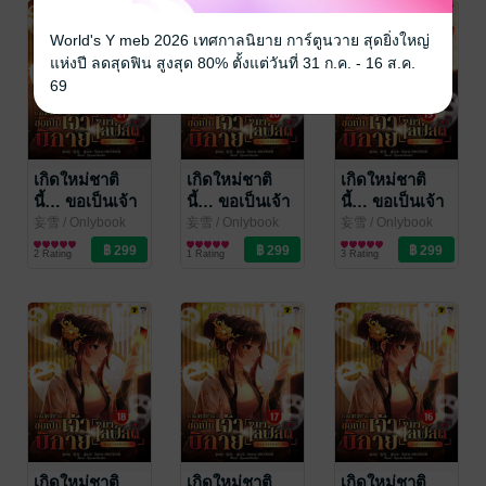
World's Y meb 2026 เทศกาลนิยาย การ์ตูนวาย สุดยิ่งใหญ่
แห่งปี ลดสุดฟิน สูงสุด 80% ตั้งแต่วันที่ 31 ก.ค. - 16 ส.ค.
69
เกิดใหม่ชาติ
เกิดใหม่ชาติ
เกิดใหม่ชาติ
นี้… ขอเป็นเจ้า
นี้… ขอเป็นเจ้า
นี้… ขอเป็นเจ้า
นิกายมาไลฟ์สด
นิกายมาไลฟ์สด
นิกายมาไลฟ์สด
妄雪
/ Onlybook
妄雪
/ Onlybook
妄雪
/ Onlybook
นิยายแฟนตาซี
นิยายแฟนตาซี
นิยายแฟนตาซี
เล่ม 21
เล่ม 20
เล่ม 19
2 Rating
1 Rating
3 Rating
เกิดใหม่ชาติ
เกิดใหม่ชาติ
เกิดใหม่ชาติ