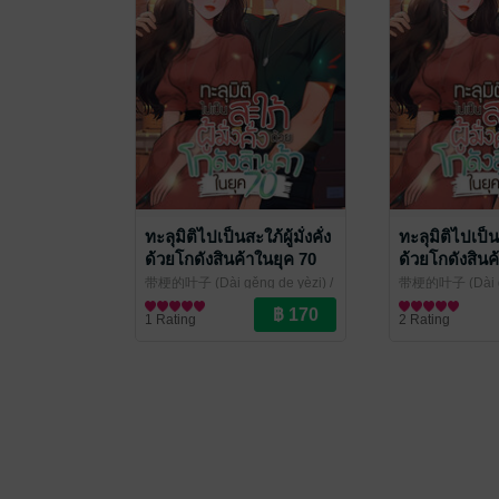
ทะลุมิติไปเป็นสะใภ้ผู้มั่งคั่ง
ทะลุมิติไปเป็นสะ
ด้วยโกดังสินค้าในยุค 70
ด้วยโกดังสินค
เล่ม 6
เล่ม 5
带梗的叶子 (Dài gěng de yèzi) /
带梗的叶子 (Dài gě
ศศิธร โศภาวชิรากานต์ แปล
นิยายรักจีนโบราณ
/
ศศิธร โศภาวชิร
นิยายรักจีนโบรา
1 Rating
2 Rating
kawebook.com
kawebook.com