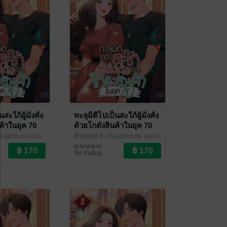
สะใภ้ผู้มั่งคั่ง
ทะลุมิติไปเป็นสะใภ้ผู้มั่งคั่ง
ค้าในยุค 70
ด้วยโกดังสินค้าในยุค 70
เล่ม 7
ěng de yèzi) /
带梗的叶子 (Dài gěng de yèzi) /
รากานต์ แปล
ราณ
/
ศศิธร โศภาวชิรากานต์ แปล
นิยายรักจีนโบราณ
/
No Rating
kawebook.com