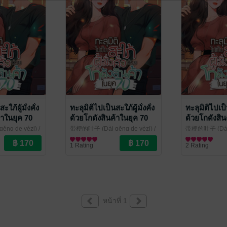
ใภ้ผู้มั่งคั่ง
ทะลุมิติไปเป็นสะใภ้ผู้มั่งคั่ง
ทะลุมิติไปเป็น
้าในยุค 70
ด้วยโกดังสินค้าในยุค 70
ด้วยโกดังสิน
เล่ม 4
เล่ม 3
ng de yèzi) /
带梗的叶子 (Dài gěng de yèzi) /
带梗的叶子 (Dài g
ากานต์ แปล
ณ
/
ศศิธร โศภาวชิรากานต์ แปล
นิยายรักจีนโบราณ
/
ศศิธร โศภาวชิ
นิยายรักจีนโบ
1 Rating
2 Rating
kawebook.com
kawebook.com
หน้าที่ 1