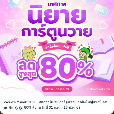
ใภ้ผู้มั่งคั่ง
ทะลุมิติไปเป็นสะใภ้ผู้มั่งคั่ง
ทะลุมิติไปเป็น
้าในยุค 70
ด้วยโกดังสินค้าในยุค 70
ด้วยโกดังสิน
เล่ม 10
เล่ม 9
ng de yèzi) /
带梗的叶子 (Dài gěng de yèzi) /
带梗的叶子 (Dài g
ากานต์ แปล
ณ
/
ศศิธร โศภาวชิรากานต์ แปล
นิยายรักจีนโบราณ
/
ศศิธร โศภาวชิ
นิยายรักจีนโบ
3 Rating
No Rating
kawebook.com
kawebook.com
World's Y meb 2026 เทศกาลนิยาย การ์ตูนวาย สุดยิ่งใหญ่แห่งปี ลด
สุดฟิน สูงสุด 80% ตั้งแต่วันที่ 31 ก.ค. - 16 ส.ค. 69