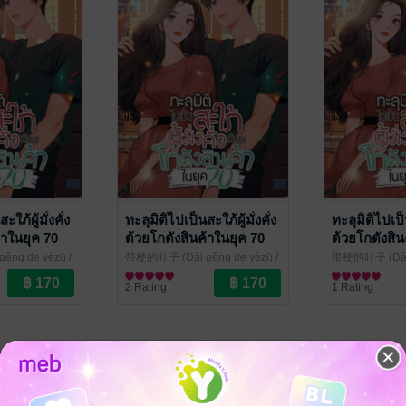
ใภ้ผู้มั่งคั่ง
ทะลุมิติไปเป็นสะใภ้ผู้มั่งคั่ง
ทะลุมิติไปเป็น
้าในยุค 70
ด้วยโกดังสินค้าในยุค 70
ด้วยโกดังสิน
เล่ม 15
เล่ม 14
ng de yèzi) /
带梗的叶子 (Dài gěng de yèzi) /
带梗的叶子 (Dài g
ากานต์ แปล
ณ
/
ศศิธร โศภาวชิรากานต์ แปล
นิยายรักจีนโบราณ
/
ศศิธร โศภาวชิ
นิยายรักจีนโบ
2 Rating
1 Rating
kawebook.com
kawebook.com