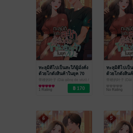
ทะลุมิติไปเป็นสะใภ้ผู้มั่งคั่ง
ทะลุมิติไปเป็นสะ
ด้วยโกดังสินค้าในยุค 70
ด้วยโกดังสินค
เล่ม 12
เล่ม 11
带梗的叶子 (Dài gěng de yèzi) /
带梗的叶子 (Dài gě
ศศิธร โศภาวชิรากานต์ แปล
นิยายรักจีนโบราณ
/
ศศิธร โศภาวชิร
นิยายรักจีนโบรา
1 Rating
No Rating
kawebook.com
kawebook.com