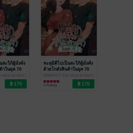
สะใภ้ผู้มั่งคั่ง
ทะลุมิติไปเป็นสะใภ้ผู้มั่งคั่ง
ค้าในยุค 70
ด้วยโกดังสินค้าในยุค 70
เล่ม 2
ěng de yèzi) /
带梗的叶子 (Dài gěng de yèzi) /
รากานต์ แปล
ราณ
/
ศศิธร โศภาวชิรากานต์ แปล
นิยายรักจีนโบราณ
/
3 Rating
kawebook.com