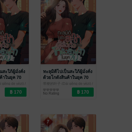
สะใภ้ผู้มั่งคั่ง
ทะลุมิติไปเป็นสะใภ้ผู้มั่งคั่ง
ค้าในยุค 70
ด้วยโกดังสินค้าในยุค 70
เล่ม 13
ěng de yèzi) /
带梗的叶子 (Dài gěng de yèzi) /
รากานต์ แปล
ราณ
/
ศศิธร โศภาวชิรากานต์ แปล
นิยายรักจีนโบราณ
/
No Rating
kawebook.com