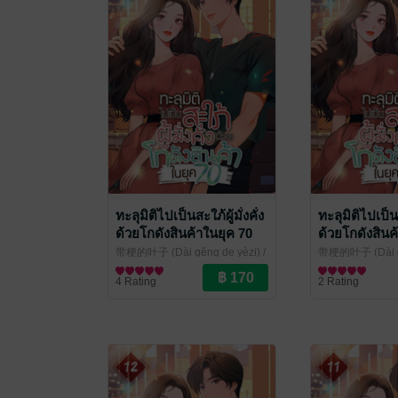
ทะลุมิติไปเป็นสะใภ้ผู้มั่งคั่ง
ทะลุมิติไปเป็นสะ
ด้วยโกดังสินค้าในยุค 70
ด้วยโกดังสินค
เล่ม 17
เล่ม 16
带梗的叶子 (Dài gěng de yèzi) /
带梗的叶子 (Dài gě
ศศิธร โศภาวชิรากานต์ แปล
นิยายรักจีนโบราณ
/
ศศิธร โศภาวชิร
นิยายรักจีนโบรา
4 Rating
2 Rating
kawebook.com
kawebook.com