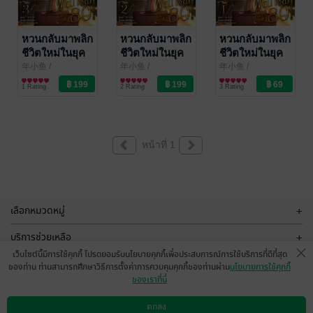
หวนกลับมาพลิก
หวนกลับมาพลิก
หวนกลับมาพลิก
ชีวิตใหม่ในยุค
ชีวิตใหม่ในยุค
ชีวิตใหม่ในยุค
80 เล่ม 3
80 เล่ม 2
80 เล่ม 1
年小鱼
/
年小鱼
/
年小鱼
/
BookBox_Official
นิยายรักจีนโบราณ
BookBox_Official
นิยายรักจีนโบราณ
BookBox_Official
นิยายรักจีนโบราณ
1 Rating
2 Rating
3 Rating
หน้าที่ 1
เลือกหมวดหมู่
+
บริการช่วยเหลือ
+
เว็บไซต์นี้มีการใช้คุกกี้ โปรดยอมรับนโยบายคุกกี้เพื่อประสบการณ์การใช้บริการที่ดีที่สุด
เกี่ยวกับเรา
+
ของท่าน ท่านสามารถศึกษาวิธีการตั้งค่าการควบคุมคุกกี้ของท่านผ่าน
นโยบายการใช้คุกกี้
ของเราที่นี่
กลุ่มธุรกิจในเครือ
+
ตกลง