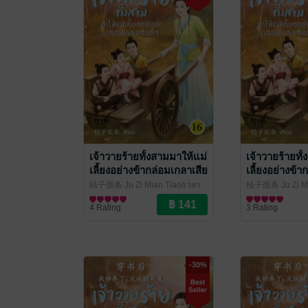
เจ้าวายร้ายทั้งสามมาให้แม่
เจ้าวายร้ายทั
เลี้ยงอย่างข้ากล่อมเกลาเสีย
เลี้ยงอย่างข้า
ดี ๆ เล่ม 16
ดี ๆ เล่ม 15
桔子面条 Ju Zi Mian Tiao/เวลา
桔子面条 Ju Zi Mi
ไม่เช้าแล้ว
นิยายรักจีนโบราณ
/ Camellia Novel
ไม่เช้าแล้ว
นิยายรักจีนโบรา
/ Came
4 Rating
3 Rating
-30%