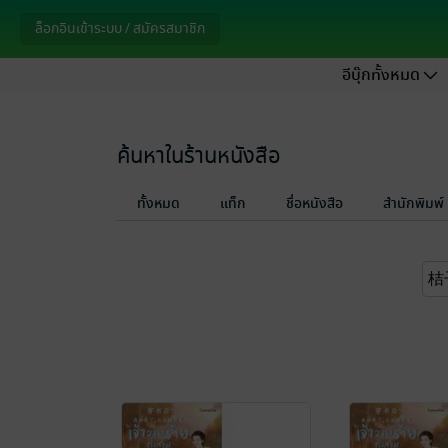
ล็อกอินเข้าระบบ / สมัครสมาชิก
อีบุ๊กทั้งหมด
ค้นหาในร้านหนังสือ
ทั้งหมด
แท็ก
ชื่อหนังสือ
สำนักพิมพ์