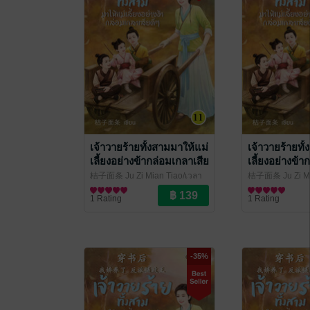
เจ้าวายร้ายทั้งสามมาให้แม่
เจ้าวายร้ายทั
เลี้ยงอย่างข้ากล่อมเกลาเสีย
เลี้ยงอย่างข้า
ดี ๆ เล่ม 11
ดี ๆ เล่ม 10
桔子面条 Ju Zi Mian Tiao/เวลา
桔子面条 Ju Zi Mi
ไม่เช้าแล้ว
นิยายรักจีนโบราณ
/ Camellia Novel
ไม่เช้าแล้ว
นิยายรักจีนโบรา
/ Came
1 Rating
1 Rating
-35%