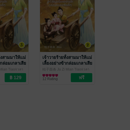
ั้งสามมาให้แม่
เจ้าวายร้ายทั้งสามมาให้แม่
้ากล่อมเกลาเสีย
เลี้ยงอย่างข้ากล่อมเกลาเสีย
ดีๆ เล่ม 2
ian Tiao/เวลา
桔子面条 Ju Zi Mian Tiao/เวลา
ราณ
mellia Novel
ไม่เช้าแล้ว
นิยายรักจีนโบราณ
/ Camellia Novel
12 Rating