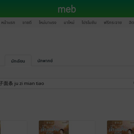
หน้าแรก
ขายดี
ใหม่มาแรง
มาใหม่
โปรโมชัน
ฟรีกระจาย
ฮิต
นักพากย์
นักเขียน