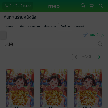
ล็อกอินเข้าระบบ
ค้นหาในร้านหนังสือ
ทั้งหมด
แท็ก
ชื่อหนังสือ
สำนักพิมพ์
นักพากย์
นักเขียน
ค้นหาขั้นสูง
หน้าที่ 1