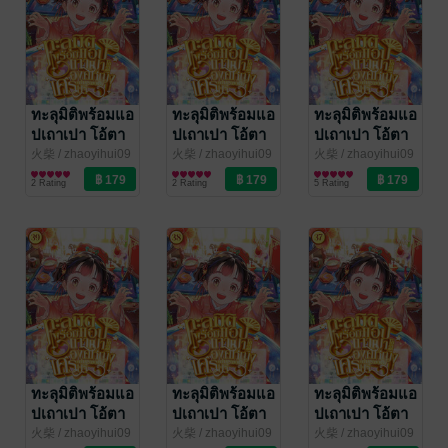
ทะลุมิติพร้อมแอ
ทะลุมิติพร้อมแอ
ทะลุมิติพร้อมแอ
ปเถาเปา โอ้ตา
ปเถาเปา โอ้ตา
ปเถาเปา โอ้ตา
เฒ่า องค์หญิง
เฒ่า องค์หญิง
เฒ่า องค์หญิง
火柴 / zhaoyihui09
火柴 / zhaoyihui09
火柴 / zhaoyihui09
แปล
นิยายรักจีนโบราณ
/
แปล
นิยายรักจีนโบราณ
/
แปล
นิยายรักจีนโบราณ
/
อย่างเราขอเป็น
อย่างเราขอเป็น
อย่างเราขอเป็น
2 Rating
2 Rating
5 Rating
kawebook.com
kawebook.com
kawebook.com
เศรษฐี เล่ม 42
เศรษฐี เล่ม 41
เศรษฐี เล่ม 40
ทะลุมิติพร้อมแอ
ทะลุมิติพร้อมแอ
ทะลุมิติพร้อมแอ
ปเถาเปา โอ้ตา
ปเถาเปา โอ้ตา
ปเถาเปา โอ้ตา
เฒ่า องค์หญิง
เฒ่า องค์หญิง
เฒ่า องค์หญิง
火柴 / zhaoyihui09
火柴 / zhaoyihui09
火柴 / zhaoyihui09