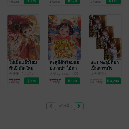
4 Rating
2 Rating
1 Rating
กานต์ แปล
/
kawebook.com
kawebook.com
แต่งงาน! เล่ม
เศรษฐี เล่ม 21
เศรษฐี เล่ม 20
kawebook.com
28
ไม่เป็นแล้วโสม
ทะลุมิติพร้อมแอ
SET ทะลุมิติมา
พันปี เกิดใหม่
ปเถาเปา โอ้ตา
เป็นหวานใจ
ชาตินี้ขอเป็น
เฒ่า องค์หญิง
จอมวายร้ายยุค
火柴(Huǒchái) /
火柴 / zhaoyihui09
火火柴呀
/
ศศิธร โศภาวชิรา
นิยายรักจีนโบราณ
แปล
นิยายรักจีนโบราณ
/
Onlybook
นิยายรัก
คุณหนูหกที่ได้
อย่างเราขอเป็น
70 เล่ม 1-16
2 Rating
1 Rating
No Rating
กานต์ แปล
/
kawebook.com
แต่งงาน! เล่ม
เศรษฐี เล่ม 19
(จบ)
kawebook.com
27
หน้าที่ 1