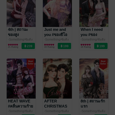
4th | สถานะ
Just me and
When I need
ของสูง
you #ของธีโอ
you #ของ
เหมันต์
-Something/ซัมติง
-Something/ซัมติง
-Something/ซัมติง
นิยายโรมานซ์
นิยายโรมานซ์
นิยายโรมานซ์
21 Rating
16 Rating
18 Rating
HEAT WAVE
AFTER
8th | สถานะรัก
#คลื่นความร้าย
CHRISTMAS
แรก
ข้ามเส้นเพื่อน
-Something/ซัมติง
-Something/ซัมติง
-Something/ซัมติง