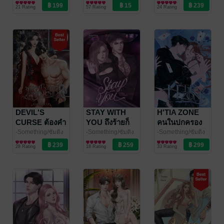
นิยายโรมานซ์
นิยายโรมานซ์
นิยายรัก
21 Rating
57 Rating
24 Rating
DEVIL'S
STAY WITH
H'TIA ZONE
CURSE ต้องคำ
YOU ถึงร้ายก็
คนในปกครอง
สาป
จะรักคุณ
-Something/ซัมติง
-Something/ซัมติง
-Something/ซัมติง
พารานอร์มอล
นิยายรัก
นิยายโรมานซ์
28 Rating
18 Rating
33 Rating
โรมานซ์