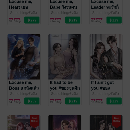
Excuse me,
Excuse me,
Excuse me,
Heart เธอ
Babe วังวนคน
Leader จะรักก็
อันตรายต่อ
คลั่งรัก
อย่าร้าย
-Something/ซัมติง
-Something/ซัมติง
-Something/ซัมติง
นิยายโรมานซ์
นิยายรัก
นิยายโรมานซ์
หัวใจ
10 Rating
9 Rating
8 Rating
Excuse me,
It had to be
If I ain't got
Boss แกล้งแล้ว
you #ของขุนศึก
you #ของ
ได้โปรดรัก
จอมพล
-Something/ซัมติง
-Something/ซัมติง
-Something/ซัมติง
นิยายโรมานซ์
นิยายโรมานซ์
นิยายโรมานซ์
14 Rating
19 Rating
18 Rating