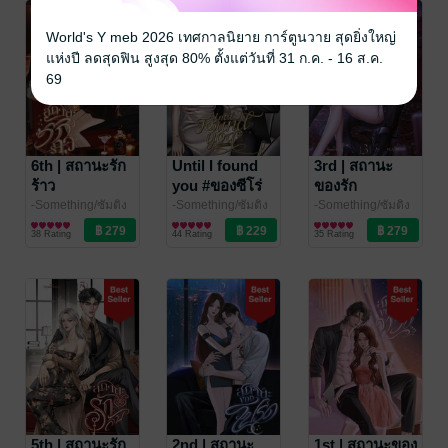
World's Y meb 2026 เทศกาลนิยาย การ์ตูนวาย สุดยิ่งใหญ่
แห่งปี ลดสุดฟิน สูงสุด 80% ตั้งแต่วันที่ 31 ก.ค. - 16 ส.ค.
69
6th | สถานะรัก
Until I found
3rd | สถานะ
ร้าว
you #ของซีโร่
ของรัก
-Something/ซัมติง
-Something/ซัมติง
-Something/ซัมติง
นิยายรักวัยรุ่น
นิยายรักวัยรุ่น
นิยายโรมานซ์
38 Rating
44 Rating
35 Rating
5th | สถานะรัก
2nd | สถานะ
1st | สถานะของ