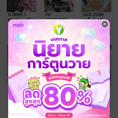
U DEEP, I
TO
VICE ZONE
DRUNK เกลียด
DECEMBER
คนในห้วงรัก
แบบใดได้เป็น
ขอเพียงไออุ่น
-Something/ซัมติง
-Something/ซัมติง
-Something/ซัมติง
นิยายโรมานซ์
นิยายโรมานซ์
นิยายโรมานซ์
ผัว
28 Rating
36 Rating
38 Rating
After met you
7th | สถานะรัก
KITE ZONE
#ฝากใจไว้ที่คุณ
ร้าย
คนในอ้อมกอด
-Something/ซัมติง
-Something/ซัมติง
-Something/ซัมติง
นิยายรักวัยรุ่น
นิยายรักวัยรุ่น
นิยายรัก
34 Rating
27 Rating
63 Rating