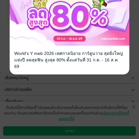
ชีวิตใหม่นี้ฉันจะ
ใช้แทนเธอเอง
..เมื่อวานนี้..
/ เมื่อ
วานนี้
นิยายรักจีนโบราณ
9 Rating
หน้าที่ 1
World's Y meb 2026 เทศกาลนิยาย การ์ตูนวาย สุดยิ่งใหญ่
แห่งปี ลดสุดฟิน สูงสุด 80% ตั้งแต่วันที่ 31 ก.ค. - 16 ส.ค.
69
เลือกหมวดหมู่
+
บริการช่วยเหลือ
+
เกี่ยวกับเรา
+
เว็บไซต์นี้มีการใช้คุกกี้ โปรดยอมรับนโยบายคุกกี้เพื่อประสบการณ์การใช้บริการที่ดีที่สุด
กลุ่มธุรกิจในเครือ
+
ของท่าน ท่านสามารถศึกษาวิธีการตั้งค่าการควบคุมคุกกี้ของท่านผ่าน
นโยบายการใช้คุกกี้
ของเราที่นี่
ตกลง
ดาวน์โหลดแอป
วิธีการใช้งาน
ติดต่อเรา