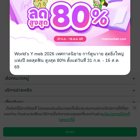
สามีข้าต้องได้
ฟังนะคน
เพราะรักร้าย
เป็นจักรพรรดิ
ดี...สามีเธอชื่อ
ALASHAN
นิยายโรมานซ์
เสือ
ALASHAN
ALASHAN
นิยายรักจีนโบราณ
นิยายรัก
No Rating
1 Rating
4 Rating
หน้าที่ 1
World's Y meb 2026 เทศกาลนิยาย การ์ตูนวาย สุดยิ่งใหญ่
แห่งปี ลดสุดฟิน สูงสุด 80% ตั้งแต่วันที่ 31 ก.ค. - 16 ส.ค.
69
เลือกหมวดหมู่
+
บริการช่วยเหลือ
+
เกี่ยวกับเรา
+
เว็บไซต์นี้มีการใช้คุกกี้ โปรดยอมรับนโยบายคุกกี้เพื่อประสบการณ์การใช้บริการที่ดีที่สุด
กลุ่มธุรกิจในเครือ
+
ของท่าน ท่านสามารถศึกษาวิธีการตั้งค่าการควบคุมคุกกี้ของท่านผ่าน
นโยบายการใช้คุกกี้
ของเราที่นี่
ตกลง
ดาวน์โหลดแอป
วิธีการใช้งาน
ติดต่อเรา