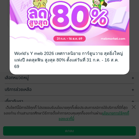
มีสมอง ไม่อด
รวยด้วยการ
ตาย "หาเงิน
เขียน
ออนไลน์"
apichet
/ Apichet
Apichet
การตลาดและการ
เศรษฐศาสตร์และ
No Rating
No Rating
บัญชี
ธุรกิจ
หน้าที่ 1
World's Y meb 2026 เทศกาลนิยาย การ์ตูนวาย สุดยิ่งใหญ่
แห่งปี ลดสุดฟิน สูงสุด 80% ตั้งแต่วันที่ 31 ก.ค. - 16 ส.ค.
69
เลือกหมวดหมู่
+
บริการช่วยเหลือ
+
เกี่ยวกับเรา
+
เว็บไซต์นี้มีการใช้คุกกี้ โปรดยอมรับนโยบายคุกกี้เพื่อประสบการณ์การใช้บริการที่ดีที่สุด
กลุ่มธุรกิจในเครือ
+
ของท่าน ท่านสามารถศึกษาวิธีการตั้งค่าการควบคุมคุกกี้ของท่านผ่าน
นโยบายการใช้คุกกี้
ของเราที่นี่
ตกลง
ดาวน์โหลดแอป
วิธีการใช้งาน
ติดต่อเรา