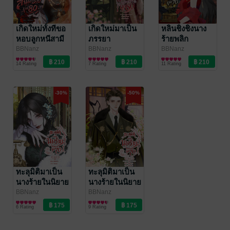
เกิดใหม่ทั้งทีขอ
เกิดใหม่มาเป็น
หลินชิงชิงนาง
หอบลูกหนีสามี
ภรรยา
ร้ายพลิก
ตัวร้าย ยุค80
ตัวประกอบของ
ชะตา(รัก)ยุค70
BBNanz
BBNanz
BBNanz
นิยายรักจีนโบราณ
นิยายรักจีนโบราณ
นิยายรักจีนโบราณ
ท่านนายพล
14 Rating
7 Rating
11 Rating
ยุค80
-30%
-50%
ทะลุมิติมาเป็น
ทะลุมิติมาเป็น
นางร้ายในนิยาย
นางร้ายในนิยาย
ยุค 70 เล่ม 1
ยุค 70 เล่ม 2
BBNanz
BBNanz
นิยายรักจีนโบราณ
นิยายรักจีนโบราณ
6 Rating
9 Rating