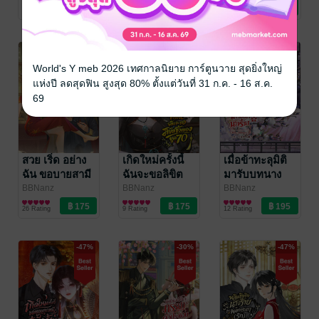
นิยายรักจีนโบราณ
นิยายรักจีนโบราณ
นิยายรักจีนโบราณ
พระเอกธงแดง
4 Rating
40 Rating
33 Rating
โดยไม่รู้ตัว
-30%
-52%
-51%
World's Y meb 2026 เทศกาลนิยาย การ์ตูนวาย สุดยิ่งใหญ่
แห่งปี ลดสุดฟิน สูงสุด 80% ตั้งแต่วันที่ 31 ก.ค. - 16 ส.ค.
69
สวย เริ่ด อย่าง
เกิดใหม่ครั้งนี้
เมื่อข้าทะลุมิติ
ฉัน ขอบายสามี
ฉันจะขอลิขิต
มารับบทนาง
เฮงซวย ยุค80
ชีวิตเอง ยุค70
ร้าย
BBNanz
BBNanz
BBNanz
นิยายรักจีนโบราณ
นิยายรักจีนโบราณ
นิยายรักจีนโบราณ
26 Rating
9 Rating
12 Rating
-47%
-30%
-47%