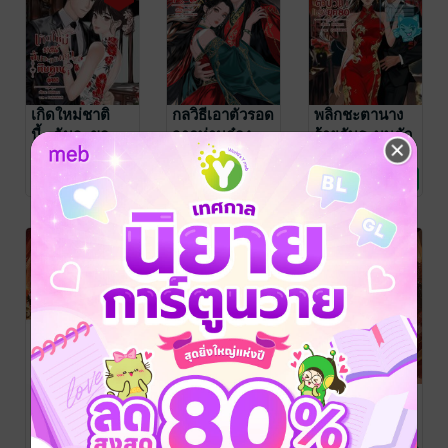
เกิดใหม่ชาติ
กลวิธีเอาตัวรอด
พลิกชะตานาง
นี้...ฉันจะขอ
จากท่านอ๋อง
ร้ายกับระบบตัว
หย่ากับคุณ ยุค
ปีศาจ
ป่วน ยุค 80
BBNanz
BBNanz
BBNanz
นิยายรักจีนโบราณ
นิยายรักจีนโบราณ
นิยายรักจีนโบราณ
80
31 Rating
10 Rating
13 Rating
-47%
-47%
-51%
SET ทะลุมิติเข้า
ลิขิตรักข้ามภพ
ตัวประกอบ
มาในนิยายวาย
มาเป็นมารดา
อย่าง
ของเจ้าก้อนแป้ง
ข้า(เผลอ)จีบ
BBNanz
BBNanz
BBNanz