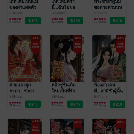
เกิดใหม่เป็นแม่
เกิดใหม่ครา
พระชายาผู้นี้มิ
ของฝาแฝดตัว
นี้...ฉันไม่ขอ
ขอตายตามบท
ร้าย ยุค 70
เป็นภรรยาโง่งม
เดิม
BBNanz
BBNanz
BBNanz
นิยายรักจีนโบราณ
นิยายรักจีนโบราณ
นิยายรักจีนโบราณ
อีกต่อไป ยุค 80
8 Rating
31 Rating
41 Rating
-45%
-45%
-43%
ด้ายแดงผูก
หลิวซูซินเกิด
น้องสาวคน
ชะตา...ชายา
ใหม่เป็นที่รัก
ดี...สามีชั่วผู้นั้น
อ๋องปีศาจ
ของเหล่า
ข้ายกให้เจ้า
BBNanz
BBNanz
BBNanz
นิยายรักจีนโบราณ
นิยายรักจีนโบราณ
นิยายรักจีนโบราณ
วิญญาณ
31 Rating
90 Rating
40 Rating
-47%
-47%
-48%