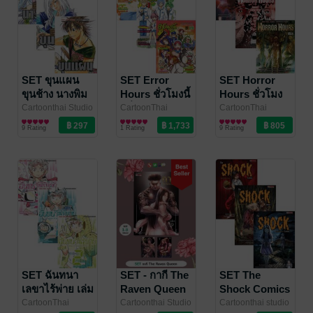
SET ขุนแผน
SET Error
SET Horror
ขุนช้าง นางพิม
Hours ชั่วโมงนี้
Hours ชั่วโมง
เล่ม 1-3 (จบ)
มีรั่ว เล่ม 1-17
สยอง เล่ม 1-23
Cartoonthai Studio
CartoonThai
CartoonThai
/ มนตรี คุ้มเรือน
การ์ตูนทั่วไป
/
Studio
การ์ตูนทั่วไป
/ Siam Inter
Studio
การ์ตูนทั่วไป
/ Siam Inter
9 Rating
1 Rating
9 Rating
Siam Inter Comics
Comics
Comics
SET ฉันทนา
SET - กากี The
SET The
เลขาไร้พ่าย เล่ม
Raven Queen
Shock Comics
1-3 (จบ)
เล่ม 01-03 (จบ)
เล่ม 1-6
CartoonThai
Cartoonthai Studio
Cartoonthai studio