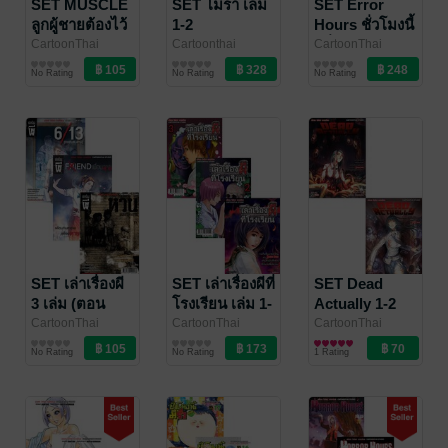
SET MUSCLE
SET โมรา เล่ม
SET Error
ลูกผู้ชายต้องไว้
1-2
Hours ชั่วโมงนี้
กล้าม เล่ม 1-3
มีรั่ว เล่ม 1-2
CartoonThai
Cartoonthai
CartoonThai
Studio
การ์ตูนทั่วไป
/ Siam Inter
Studio/ธนาดล อม
การ์ตูนทั่วไป
Studio
การ์ตูนทั่วไป
/ Siam Inter
No Rating
No Rating
No Rating
Comics
ราภรณ์กุล
/ Siam
Comics
Inter Comics
SET เล่าเรื่องผี
SET เล่าเรื่องผีที่
SET Dead
3 เล่ม (ตอน
โรงเรียน เล่ม 1-
Actually 1-2
6/13 [หกทับสิบ
3 จบ
CartoonThai
CartoonThai
CartoonThai
Studio
การ์ตูนทั่วไป
/ Siam Inter
Studio
การ์ตูนทั่วไป
/ Siam Inter
Studio,เอนก ร้อย
การ์ตูนทั่วไป
สาม]+เพื่อนกัน
No Rating
No Rating
1 Rating
Comics
Comics
แก้ว
/ Siam Inter
จนวัน
Comics
ตาย+สนธยา
อาถรรพ์)