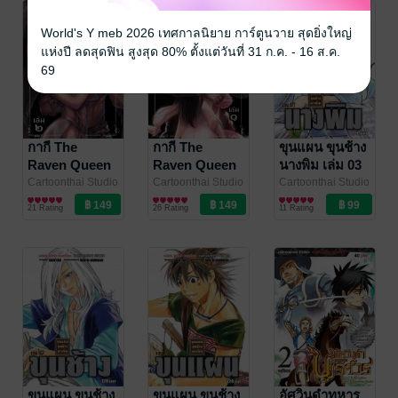
World's Y meb 2026 เทศกาลนิยาย การ์ตูนวาย สุดยิ่งใหญ่
แห่งปี ลดสุดฟิน สูงสุด 80% ตั้งแต่วันที่ 31 ก.ค. - 16 ส.ค.
69
กากี The
กากี The
ขุนแผน ขุนช้าง
Raven Queen
Raven Queen
นางพิม เล่ม 03
เล่ม 02
เล่ม 01
(จบ)
Cartoonthai Studio
Cartoonthai Studio
Cartoonthai Studio
/ อรุณทิวา
การ์ตูนทั่วไป
/ Siam
/ อรุณทิวา
การ์ตูนทั่วไป
/ Siam
/ มนตรี คุ้มเรือน
การ์ตูนทั่วไป
/
21 Rating
26 Rating
11 Rating
Inter Comics
Inter Comics
Siam Inter Comics
ขุนแผน ขุนช้าง
ขุนแผน ขุนช้าง
อัศวินดำทหาร