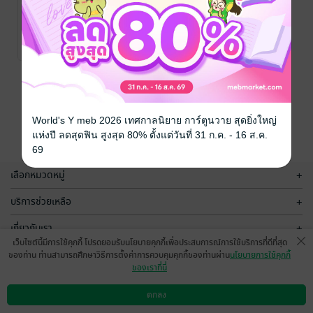
รู้ทันอนาคตใน
คู่มือสร้างความ
โลกที่ไม่เหมือน
มั่งคั่งและความ
เดิม ฉบับนาย
สุขฉบับนายนา
Eric Jorgenson
/
Eric Jorgenson
/
สำนักพิมพ์บิงโก
พัฒนาตนเอง
สำนักพิมพ์บิงโก
พัฒนาตนเอง
บาลาจี [The
วาล [The
No Rating
1 Rating
Bingo
Bingo
Anthology of
Almanack of
Balaji]
Naval
Ravikant]
หน้าที่ 1
World's Y meb 2026 เทศกาลนิยาย การ์ตูนวาย สุดยิ่งใหญ่
แห่งปี ลดสุดฟิน สูงสุด 80% ตั้งแต่วันที่ 31 ก.ค. - 16 ส.ค.
69
เลือกหมวดหมู่
+
บริการช่วยเหลือ
+
เกี่ยวกับเรา
+
เว็บไซต์นี้มีการใช้คุกกี้ โปรดยอมรับนโยบายคุกกี้เพื่อประสบการณ์การใช้บริการที่ดีที่สุด
กลุ่มธุรกิจในเครือ
+
ของท่าน ท่านสามารถศึกษาวิธีการตั้งค่าการควบคุมคุกกี้ของท่านผ่าน
นโยบายการใช้คุกกี้
ของเราที่นี่
ตกลง
ดาวน์โหลดแอป
วิธีการใช้งาน
ติดต่อเรา