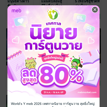
มนุษย์ต่างดาว
แม่มดปลอมสู้
5 เพื่อนซี้สู้ชีวิตที่
ข้างบ้าน
ชีวิตที่ต่างโลก
ต่างโลก
Ewinar
/ ewinar
Ewinar
/ ewinar
Ewinar
/ ewinar
นิยายแฟนตาซี
นิยายแฟนตาซี
นิยายแฟนตาซี
1 Rating
No Rating
No Rating
นางฟ้า และลูก
แก๊งเพื่อนสุด
แวมไพร์ชีวิต
ครึ่งแม่มดปีศาจ
แสบ กับ ปัญหา
จำเจ กับ
สุดอัจฉริยะใน
ครอบครัว
หมาป่าสุดอิสระ
Ewinar
/ ewinar
Ewinar
/ ewinar
Ewinar
/ ewinar
นิยายแฟนตาซี
นิยายแฟนตาซี
นิยายแฟนตาซี
โรงเรียนขี่บูลลี่
No Rating
No Rating
No Rating
World's Y meb 2026 เทศกาลนิยาย การ์ตูนวาย สุดยิ่งใหญ่