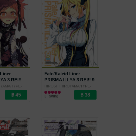
 Liner
Fate/Kaleid Liner
YA 3 REI!!
PRISMA ILLYA 3 REI!! 9
OYAMA/TYPE-
HIROSHI HIROYAMA/TYPE-
och Publishing
MOON
การ์ตูนทั่วไป
/ Bongkoch Publishing
3 Rating