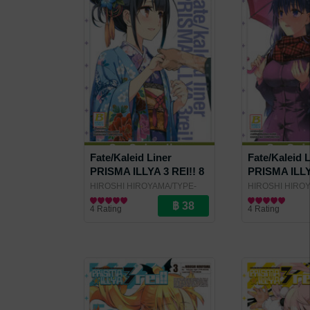
Fate/Kaleid Liner
Fate/Kaleid 
PRISMA ILLYA 3 REI!! 8
PRISMA ILLYA
HIROSHI HIROYAMA/TYPE-
HIROSHI HIRO
MOON
การ์ตูนทั่วไป
/ Bongkoch Publishing
MOON
การ์ตูนทั่วไป
/ Bongko
4 Rating
4 Rating