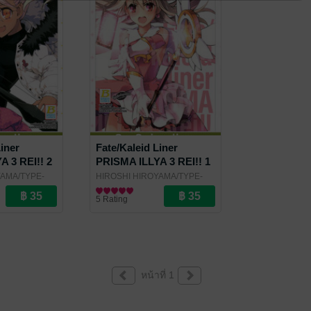
Liner
Fate/Kaleid Liner
 3 REI!! 2
PRISMA ILLYA 3 REI!! 1
YAMA/TYPE-
HIROSHI HIROYAMA/TYPE-
ch Publishing
MOON
การ์ตูนทั่วไป
/ Bongkoch Publishing
5 Rating
หน้าที่ 1