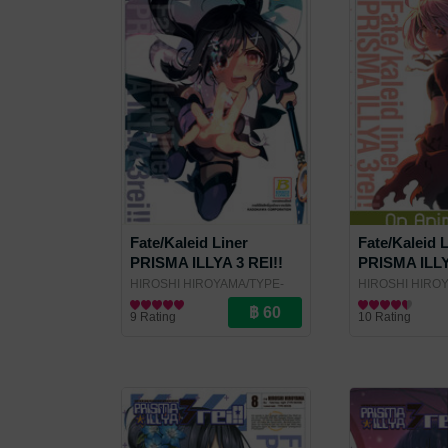
Fate/Kaleid Liner
Fate/Kaleid 
PRISMA ILLYA 3 REI!!
PRISMA ILLY
13
12
HIROSHI HIROYAMA/TYPE-
HIROSHI HIRO
MOON
การ์ตูนทั่วไป
/ Bongkoch Publishing
MOON
การ์ตูนทั่วไป
/ Bongko
9 Rating
10 Rating