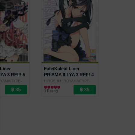
 Liner
Fate/Kaleid Liner
YA 3 REI!! 5
PRISMA ILLYA 3 REI!! 4
OYAMA/TYPE-
HIROSHI HIROYAMA/TYPE-
och Publishing
MOON
การ์ตูนทั่วไป
/ Bongkoch Publishing
3 Rating