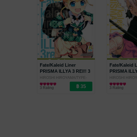
Fate/Kaleid Liner
Fate/Kaleid 
PRISMA ILLYA 3 REI!! 3
PRISMA ILLYA
HIROSHI HIROYAMA/TYPE-
HIROSHI HIRO
MOON
การ์ตูนทั่วไป
/ Bongkoch Publishing
MOON
การ์ตูนทั่วไป
/ Bongko
3 Rating
3 Rating