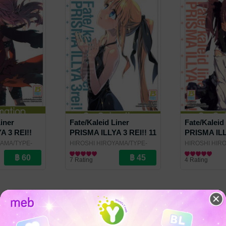
Liner
Fate/Kaleid Liner
Fate/Kaleid
A 3 REI!!
PRISMA ILLYA 3 REI!! 11
PRISMA ILL
10
YAMA/TYPE-
HIROSHI HIROYAMA/TYPE-
HIROSHI HIR
ch Publishing
MOON
การ์ตูนทั่วไป
/ Bongkoch Publishing
MOON
การ์ตูนทั่วไป
/ Bongk
7 Rating
4 Rating