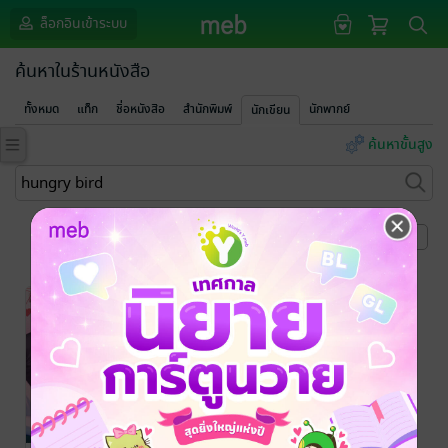
ล็อกอินเข้าระบบ
ค้นหาในร้านหนังสือ
ทั้งหมด
แท็ก
ชื่อหนังสือ
สำนักพิมพ์
นักพากย์
นักเขียน
ค้นหาขั้นสูง
หน้าที่ 1
-58%
-33%
มีไม่เยอะ สอยโลด