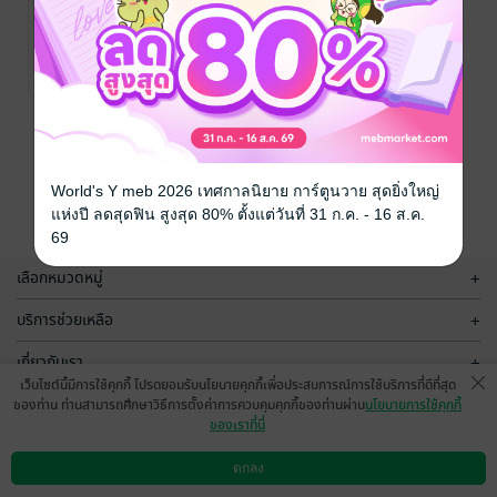
คุณกามเทพ
คุณหมอครับ
ครับ โปรดมา
ผมมารับ
รับหมายศาล
วิญญาณคนไข้
Hungry Bird
/
Hungry bird
/
Movel Publishing
นิยายวาย Boy
Movel Publishing
นิยายวาย Boy
7 Rating
53 Rating
Love / Yaoi
Love / Yaoi
หน้าที่ 1
World's Y meb 2026 เทศกาลนิยาย การ์ตูนวาย สุดยิ่งใหญ่
แห่งปี ลดสุดฟิน สูงสุด 80% ตั้งแต่วันที่ 31 ก.ค. - 16 ส.ค.
69
เลือกหมวดหมู่
+
บริการช่วยเหลือ
+
เกี่ยวกับเรา
+
เว็บไซต์นี้มีการใช้คุกกี้ โปรดยอมรับนโยบายคุกกี้เพื่อประสบการณ์การใช้บริการที่ดีที่สุด
กลุ่มธุรกิจในเครือ
+
ของท่าน ท่านสามารถศึกษาวิธีการตั้งค่าการควบคุมคุกกี้ของท่านผ่าน
นโยบายการใช้คุกกี้
ของเราที่นี่
ตกลง
ดาวน์โหลดแอป
วิธีการใช้งาน
ติดต่อเรา