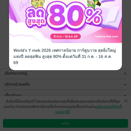
ความรู้เรื่อง
"โทก้า" ป่า
แมวๆ
อาฆาต
(Knowledgeable
(TOKA...the
J. ปรัชญธร.
/ ปรัชญ
J. ปรัชญธร.
/ ปรัชญ
ธร
สัตว์เลี้ยง
ธร
นิยายผจญภัย/บู๊แอก
about cats.)
forest of
No Rating
No Rating
ชัน
vengeance)
หน้าที่ 1
World's Y meb 2026 เทศกาลนิยาย การ์ตูนวาย สุดยิ่งใหญ่
แห่งปี ลดสุดฟิน สูงสุด 80% ตั้งแต่วันที่ 31 ก.ค. - 16 ส.ค.
69
เลือกหมวดหมู่
+
บริการช่วยเหลือ
+
เกี่ยวกับเรา
+
เว็บไซต์นี้มีการใช้คุกกี้ โปรดยอมรับนโยบายคุกกี้เพื่อประสบการณ์การใช้บริการที่ดีที่สุด
กลุ่มธุรกิจในเครือ
+
ของท่าน ท่านสามารถศึกษาวิธีการตั้งค่าการควบคุมคุกกี้ของท่านผ่าน
นโยบายการใช้คุกกี้
ของเราที่นี่
ตกลง
ดาวน์โหลดแอป
วิธีการใช้งาน
ติดต่อเรา