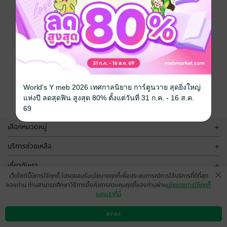
CALL Me :
WAITING
Special The
FOR, LOVING
Myth
AROUND – รอ
Keisarinna
Keisarinna
นิยายวาย Boy
นิยายวาย Boy
จนเจอ(เธอที่รัก)
No Rating
No Rating
Love / Yaoi
Love / Yaoi
หน้าที่ 1
World's Y meb 2026 เทศกาลนิยาย การ์ตูนวาย สุดยิ่งใหญ่
แห่งปี ลดสุดฟิน สูงสุด 80% ตั้งแต่วันที่ 31 ก.ค. - 16 ส.ค.
69
เลือกหมวดหมู่
+
บริการช่วยเหลือ
+
เกี่ยวกับเรา
+
เว็บไซต์นี้มีการใช้คุกกี้ โปรดยอมรับนโยบายคุกกี้เพื่อประสบการณ์การใช้บริการที่ดีที่สุด
กลุ่มธุรกิจในเครือ
+
ของท่าน ท่านสามารถศึกษาวิธีการตั้งค่าการควบคุมคุกกี้ของท่านผ่าน
นโยบายการใช้คุกกี้
ของเราที่นี่
ตกลง
ดาวน์โหลดแอป
วิธีการใช้งาน
ติดต่อเรา