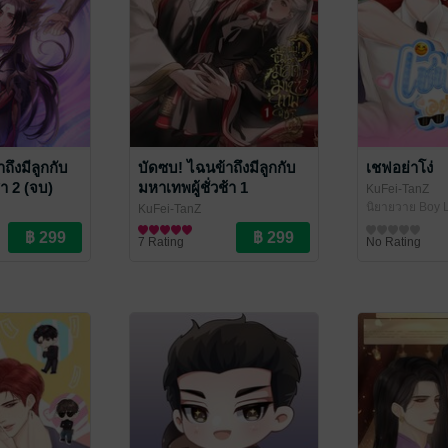
ถึงมีลูกกับ
บัดซบ! ไฉนข้าถึงมีลูกกับ
เชฟอย่าโง่
้า 2 (จบ)
มหาเทพผู้ชั่วช้า 1
KuFei-TanZ
นิยายวาย Boy L
KuFei-TanZ
ve / Yaoi
นิยายวาย Boy Love / Yaoi
7 Rating
No Rating