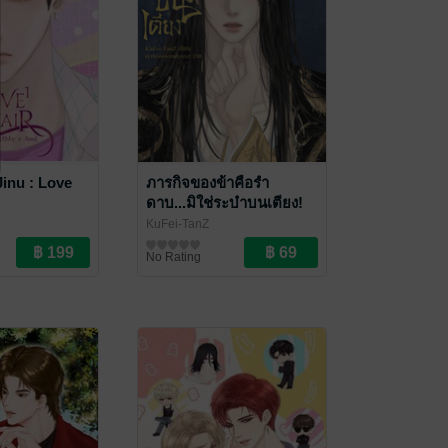
Jinu : Love
ภารกิจของข้าคือรำ
ดาบ...มิใช่ระบำบนเตียง!
KuFei-TanZ
นฟิคชั่น
นิยายวาย Boy Love / Yaoi
No Rating