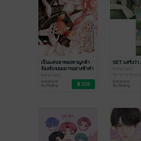
เป็นแค่ปลาทองหาญกล้า
SET แสร้งว่า...
จ้องจับจอมมารอย่างข้าทำ
KuFei-TanZ
ภรรยา
นิยายวาย Boy Lo
KuFei-TanZ
นิยายวาย Boy Love / Yaoi
No Rating
No Rating