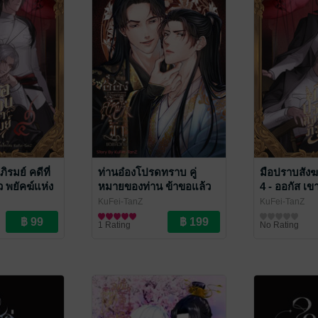
ิรมย์ คดีที่
ท่านอ๋องโปรดทราบ คู่
มือปราบสังฆา
ว พยัคฆ์แห่ง
หมายของท่าน ข้าขอแล้ว
4 - ออกัส เข
กัน
KuFei-TanZ
KuFei-TanZ
าขวัญ
นิยายวาย Boy Love / Yaoi
นิยายลึกลับ/เขย
1 Rating
No Rating