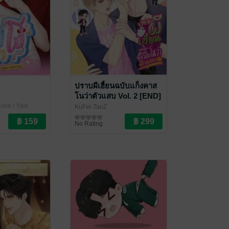
ปราบผีเฮี้ยนฉบับแก็งคาส
โนว่าตัวแสบ Vol. 2 [END]
ove / Yaoi
KuFei-TanZ
นิยายวาย Boy Love / Yaoi
No Rating