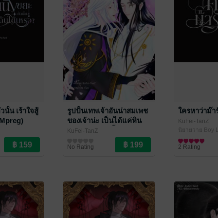
นั้น เร้าใจสู้
รูปปั้นเทพเจ้าอันน่าสมเพช
ใครหาว่าม๊า
(Mpreg)
ของเจ้าน่ะ เป็นได้แค่หิน
KuFei-TanZ
รองเท้าข้าเท่านั้นแหละ
นิยายวาย Boy L
KuFei-TanZ
ve / Yaoi
นิยายวาย Boy Love / Yaoi
No Rating
2 Rating