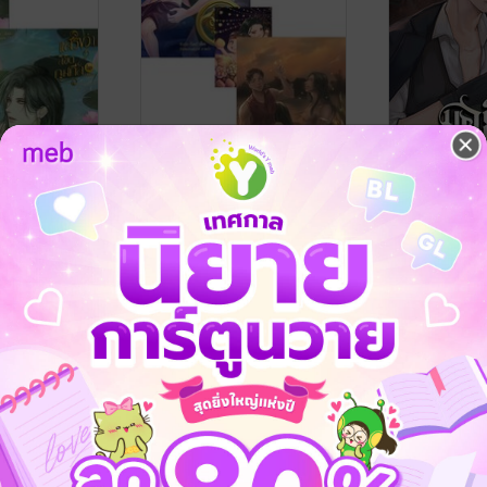
ลิขิตกุมภีล์
SET ลิขิตกุมภีล์
ยอยักษ์ รักก
KuFei-TanZ
KuFei-TanZ
ve / Yaoi
Fan Fiction แฟนฟิคชั่น
นิยายวาย Boy L
No Rating
3 Rating