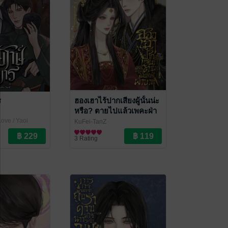
ร
ฮองเฮาไร้ปากเสียงผู้นั้นน่ะ
หรือ? ตายไปแล้วเพคะฝ่า
บาท
ove / Yaoi
KuFei-TanZ
นิยายรักจีนโบราณ
3 Rating