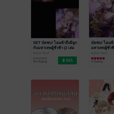
SET บัดซบ! ไฉนข้าถึงมีลูก
บัดซบ! ไฉนข้า
กับมหาเทพผู้ชั่วช้า (2 เล่ม
มหาเทพผู้ชั่วช
จบ)
KuFei-TanZ
KuFei-TanZ
นิยายวาย Boy Love / Yaoi
นิยายวาย Boy Lo
No Rating
4 Rating