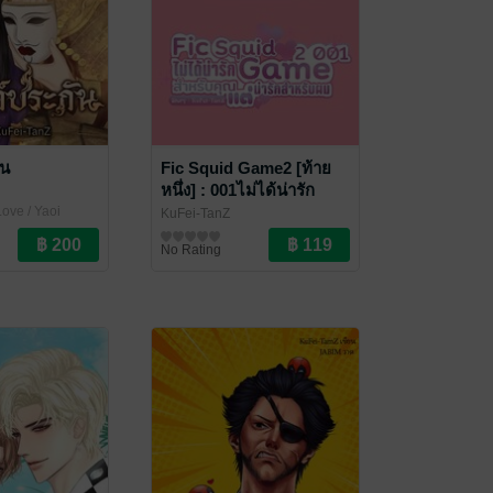
ัน
Fic Squid Game2 [ท้าย
หนึ่ง] : 001ไม่ได้น่ารัก
สำหรับคุณ แต่น่ารัก
ove / Yaoi
KuFei-TanZ
สำหรับผม
Fan Fiction แฟนฟิคชั่น
No Rating