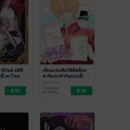
ภิรมย์ คดีที่
เขียนแฟนฟิคให้ติดท็อป
านี้ เขาไหน
ชาร์ตเขาทำกันแบบนี้!
KuFei-TanZ
่าขวัญ
Fan Fiction แฟนฟิคชั่น
No Rating