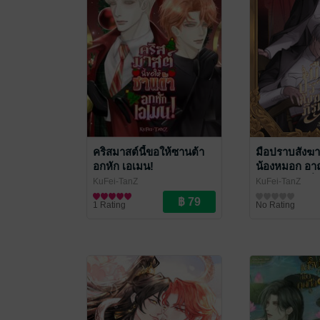
คริสมาสต์นี้ขอให้ซานต้า
มือปราบสังฆาภ
อกหัก เอเมน!
น้องหมอก อาถ
แห่งความคลั่ง
KuFei-TanZ
KuFei-TanZ
นิยายวาย Boy Love / Yaoi
นิยายลึกลับ/เขย่
1 Rating
No Rating