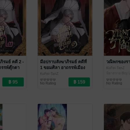
ิรมย์ คดี 2 -
มือปราบสังฆาภิรมย์ คดีที่
วณิพกของร
รรพ์ตุ๊กตา
1 ขอมศิลา อาถรรพ์เมือง
KuFei-TanZ
ไคล้
ร้างแห่งประจิมสารท
นิยายวาย Boy L
KuFei-TanZ
าขวัญ
นิยายลึกลับ/เขย่าขวัญ
No Rating
No Rating