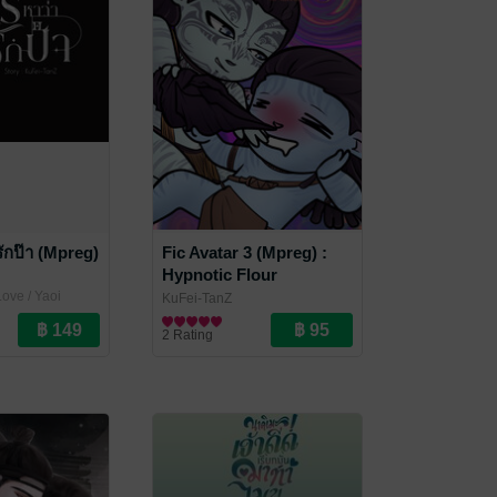
รักป๊า (Mpreg)
Fic Avatar 3 (Mpreg) :
Hypnotic Flour
[Tonowari x Jake]
ove / Yaoi
KuFei-TanZ
Fan Fiction แฟนฟิคชั่น
2 Rating