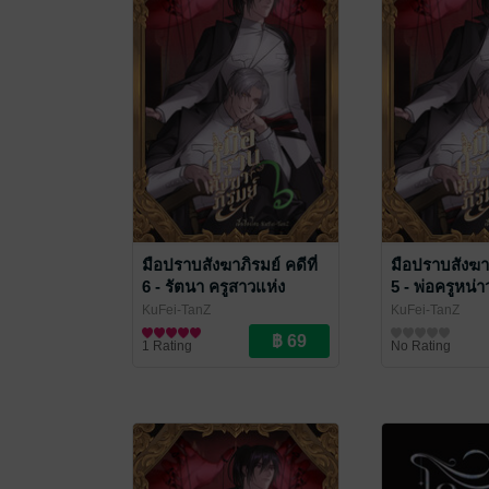
มือปราบสังฆาภิรมย์ คดีที่
มือปราบสังฆาภ
6 - รัตนา ครูสาวแห่ง
5 - พ่อครูหน่า
โรงเรียนหนองวิชัย
คีรีหลวง
KuFei-TanZ
KuFei-TanZ
นิยายลึกลับ/เขย่าขวัญ
นิยายลึกลับ/เขย่
1 Rating
No Rating