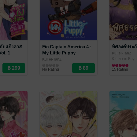
ฉบับแก็งคาส
Fic Captain America 4 :
พิศองค์ประก
ol. 1
My Little Puppy
KuFei-TanZ
นิยายวาย Boy L
KuFei-TanZ
ve / Yaoi
Fan Fiction แฟนฟิคชั่น
No Rating
15 Rating