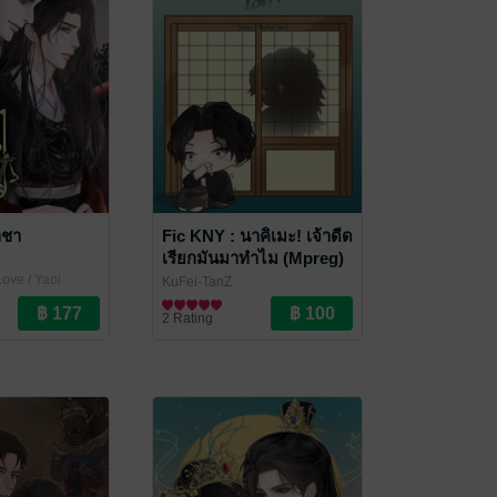
าชา
Fic KNY : นาคิเมะ! เจ้าดีด
เรียกมันมาทำไม (Mpreg)
ove / Yaoi
KuFei-TanZ
Fan Fiction แฟนฟิคชั่น
2 Rating