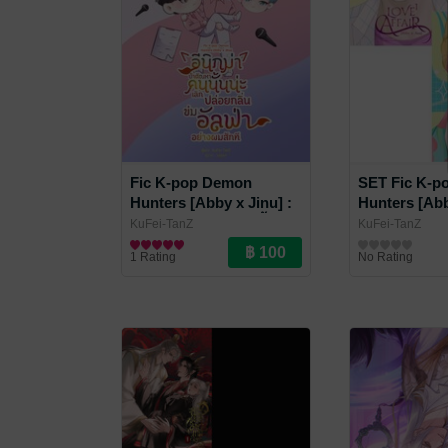
Fic K-pop Demon
SET Fic K-p
Hunters [Abby x Jinu] :
Hunters [Abb
อีนิกม่าบ้าตัณหาคนนั้นน่ะ
Love Affair
KuFei-TanZ
KuFei-TanZ
เลิกปล่อยกลิ่นข่มขวัญ
Fan Fiction แฟนฟิคชั่น
Fan Fiction แฟนฟ
1 Rating
No Rating
อัลฟ่าอย่างผมสักที