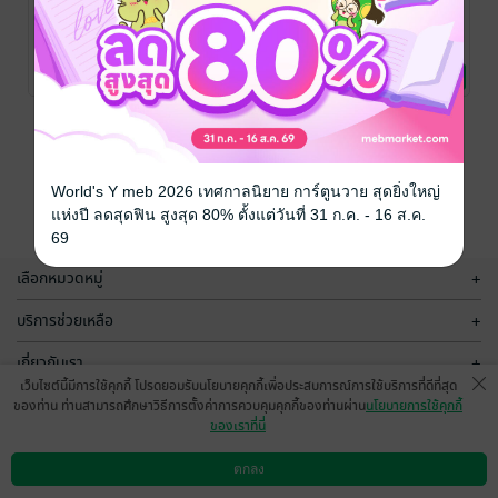
เทวทายาท 3
เทวทายาท 2
เทวทายาท (The
(The story of
(The story of
story of The
The heirs)
The heirs)
heirs)
Lazymirror
/ กระจก
Lazymirror
/ กระจก
Lazymirror
/ กระจก
ขี้เกียจ
นิยายแฟนตาซี
ขี้เกียจ
นิยายแฟนตาซี
ขี้เกียจ
นิยายแฟนตาซี
1 Rating
2 Rating
2 Rating
หน้าที่ 1
World's Y meb 2026 เทศกาลนิยาย การ์ตูนวาย สุดยิ่งใหญ่
แห่งปี ลดสุดฟิน สูงสุด 80% ตั้งแต่วันที่ 31 ก.ค. - 16 ส.ค.
69
เลือกหมวดหมู่
+
บริการช่วยเหลือ
+
เกี่ยวกับเรา
+
เว็บไซต์นี้มีการใช้คุกกี้ โปรดยอมรับนโยบายคุกกี้เพื่อประสบการณ์การใช้บริการที่ดีที่สุด
กลุ่มธุรกิจในเครือ
+
ของท่าน ท่านสามารถศึกษาวิธีการตั้งค่าการควบคุมคุกกี้ของท่านผ่าน
นโยบายการใช้คุกกี้
ของเราที่นี่
ตกลง
ดาวน์โหลดแอป
วิธีการใช้งาน
ติดต่อเรา