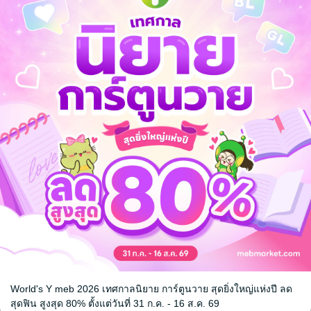
วัลลาขอเป็น
คุณนางร้ายขา ยกโทษให้
เกิดใหม่เป็
นางเอกคนนี้เถอะ
LilyBlack
/ อู่แร
นิยาย Girl Love
LilyBlack
/ อู่แระ
uri
นิยาย Girl Love/Yuri
29 Rating
50 Rating
World's Y meb 2026 เทศกาลนิยาย การ์ตูนวาย สุดยิ่งใหญ่แห่งปี ลด
หน้าที่ 1
สุดฟิน สูงสุด 80% ตั้งแต่วันที่ 31 ก.ค. - 16 ส.ค. 69