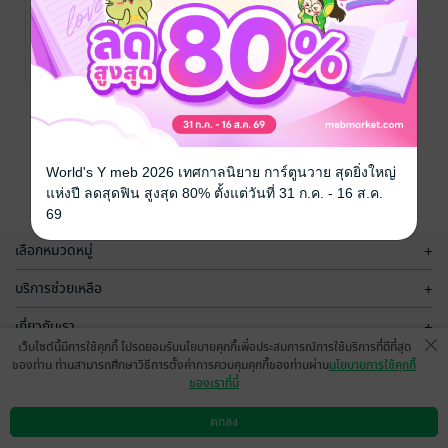
นางฟ้านอกกฏ
หมาย
Lori Wilde แปล อา
รีแอล
นิยายโรมานซ์
/ สำนักพิมพ์
No Rating
สายน้ำและสำนัก
พิมพ์ฟองน้ำ
หน้าที่ 1
World's Y meb 2026 เทศกาลนิยาย การ์ตูนวาย สุดยิ่งใหญ่
แห่งปี ลดสุดฟิน สูงสุด 80% ตั้งแต่วันที่ 31 ก.ค. - 16 ส.ค.
69
เลือกหมวดหมู่
+
บริการช่วยเหลือ
+
เกี่ยวกับเรา
+
เว็บไซต์นี้มีการใช้คุกกี้ โปรดยอมรับนโยบายคุกกี้เพื่อประสบการณ์การใช้บริการที่ดีที่สุด
กลุ่มธุรกิจในเครือ
+
ของท่าน ท่านสามารถศึกษาวิธีการตั้งค่าการควบคุมคุกกี้ของท่านผ่าน
นโยบายการใช้คุกกี้
ของเราที่นี่
ตกลง
ดาวน์โหลดแอป
วิธีการใช้งาน
ติดต่อเรา