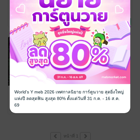
ข้ามมิติ มาเป็น
ข้ามมิติ มาเป็น
ข้ามมิติ มาเป็น
คุณแม่เลี้ยง
คุณแม่เลี้ยง
คุณแม่เลี้ยง
เดี่ยว (เล่ม 4
เดี่ยว (เล่ม 3)
เดี่ยว (เล่ม 2)
Lucky Lady
Lucky Lady
Lucky Lady
นิยายรักจีนโบราณ
นิยายรักจีนโบราณ
นิยายรักจีนโบราณ
และ 5)
8 Rating
10 Rating
8 Rating
ข้ามมิติ มาเป็น
World's Y meb 2026 เทศกาลนิยาย การ์ตูนวาย สุดยิ่งใหญ่
คุณแม่เลี้ยง
แห่งปี ลดสุดฟิน สูงสุด 80% ตั้งแต่วันที่ 31 ก.ค. - 16 ส.ค.
เดี่ยว (เล่ม 1)
Lucky Lady
69
นิยายแฟนตาซี
11 Rating
หน้าที่ 1