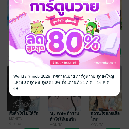
ไขรักหมอเถื่อน
เค้นรักสาวรอย
รักเกี่ยวใจยัย
สัก
เด็กติ่ง
MONITA
นิยายรักวัยรุ่น
MONITA
MONITA
นิยายโรมานซ์
นิยายรักวัยรุ่น
22 Rating
13 Rating
11 Rating
World's Y meb 2026 เทศกาลนิยาย การ์ตูนวาย สุดยิ่งใหญ่
แห่งปี ลดสุดฟิน สูงสุด 80% ตั้งแต่วันที่ 31 ก.ค. - 16 ส.ค.
69
สั่งหัวใจไม่ให้รัก
My Wife กำราบ
หวานใจนายเสือ
หัวใจให้เธอรัก
โหด
MONITA
นิยายรัก
MONITA
MONITA