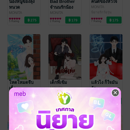
น้องหนูของลุง
Bad Brother
คนดีของหัวใจ
หนวด
จำนนรักน้อง
MONITA
นิยายรักวัยรุ่น
ชายจอมวาย
MONITA
MONITA
นิยายโรมานซ์
นิยายรักวัยรุ่น
ร้าย
5 Rating
2 Rating
7 Rating
โหดโหมดจีบ
เด็กพี่เข้ม
แล้วไง ก็ใจมัน
เด็ก
รัก
MONITA
นิยายรัก
MONITA
MONITA
นิยายรักวัยรุ่น
นิยายโรมานซ์
5 Rating
5 Rating
4 Rating