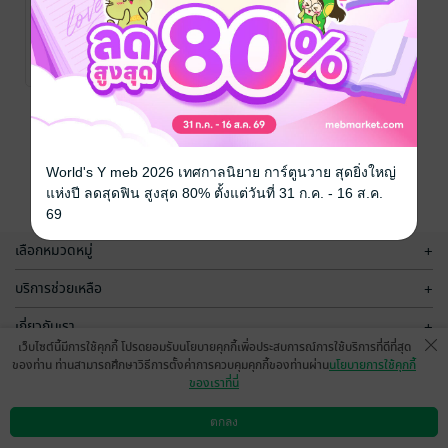
Luna and Iris:
A Bunny Tale
of Adventure
Mae Dee
/ Dee
Tales
หนังสือเด็กปฐมวัย /
No Rating
นิทานภาพ
หน้าที่ 1
World's Y meb 2026 เทศกาลนิยาย การ์ตูนวาย สุดยิ่งใหญ่
แห่งปี ลดสุดฟิน สูงสุด 80% ตั้งแต่วันที่ 31 ก.ค. - 16 ส.ค.
69
เลือกหมวดหมู่
+
บริการช่วยเหลือ
+
เกี่ยวกับเรา
+
เว็บไซต์นี้มีการใช้คุกกี้ โปรดยอมรับนโยบายคุกกี้เพื่อประสบการณ์การใช้บริการที่ดีที่สุด
กลุ่มธุรกิจในเครือ
+
ของท่าน ท่านสามารถศึกษาวิธีการตั้งค่าการควบคุมคุกกี้ของท่านผ่าน
นโยบายการใช้คุกกี้
ของเราที่นี่
ตกลง
ดาวน์โหลดแอป
วิธีการใช้งาน
ติดต่อเรา