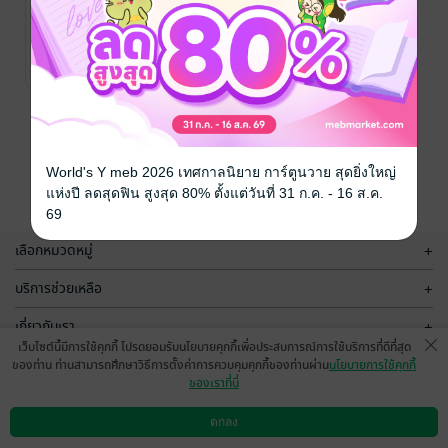
The Holy Land
ริโอ ที่รัก
Me'ree เมรี
/ เมรี
ยักษี
นิยายโรมานซ์
No Rating
หน้าที่ 1
World's Y meb 2026 เทศกาลนิยาย การ์ตูนวาย สุดยิ่งใหญ่
แห่งปี ลดสุดฟิน สูงสุด 80% ตั้งแต่วันที่ 31 ก.ค. - 16 ส.ค.
69
เลือกหมวดหมู่
+
บริการช่วยเหลือ
+
เกี่ยวกับเรา
+
เว็บไซต์นี้มีการใช้คุกกี้ โปรดยอมรับนโยบายคุกกี้เพื่อประสบการณ์การใช้บริการที่ดีที่สุด
กลุ่มธุรกิจในเครือ
+
ของท่าน ท่านสามารถศึกษาวิธีการตั้งค่าการควบคุมคุกกี้ของท่านผ่าน
นโยบายการใช้คุกกี้
ของเราที่นี่
ตกลง
ดาวน์โหลดแอป
วิธีการใช้งาน
ติดต่อเรา