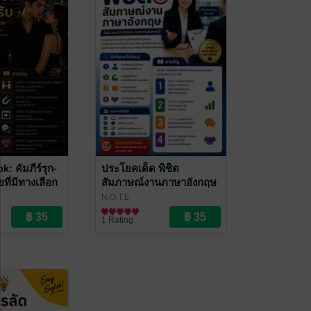
: คัมภีร์รุก-
ประโยคเด็ด พิชิต
ยที่มีทางเลือก
สัมภาษณ์งานภาษาอังกฤษ
N.O.T.E
ภาษา
1 Rating