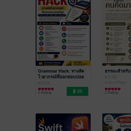
Grammar Hack: ทางลัด
ธรรมะสำหรับ
ไวยากรณ์ที่ออกสอบบ่อย
N.O.T.E
ที่สุด
ธรรมะ/ปรัชญา
N.O.T.E
การศึกษา/ตำราเรียน
1 Rating
2 Rating