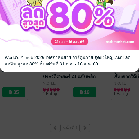
World's Y meb 2026 เทศกาลนิยาย การ์ตูนวาย สุดยิ่งใหญ่แห่งปี ลด
สุดฟิน สูงสุด 80% ตั้งแต่วันที่ 31 ก.ค. - 16 ส.ค. 69
ีวิตประจำวัน
The Rise of Machine:
สูตรลัด 12 T
ประวัติศาสตร์ AI ฉบับพลิก
เรื่องยากให้เป
โลก
N.O.T.E
N.O.T.E
ประวัติศาสตร์
การศึกษา/ตำรา
1 Rating
1 Rating
หน้าที่ 1