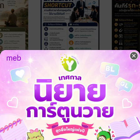
คนคิดมาก
Business English
The Playbook
Shortcut: ทางลัดภาษา
รับ ฉบับผู้ชา
อังกฤษธุรกิจ ใช้งานได้
N.O.T.E
N.O.T.E
ทันที
ภาษา
พัฒนาตนเอง
1 Rating
1 Rating