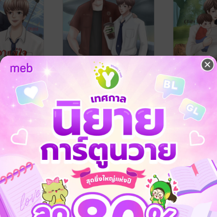
ต่ใจกับ
คุณหนูตกยากกับหนุ่มวิศวะ
มาเฟียลูกดก
มุน
ผู้เย็นชา
Otata
นิยายวาย Boy L
Otata
ve / Yaoi
นิยายวาย Boy Love / Yaoi
3 Rating
11 Rating