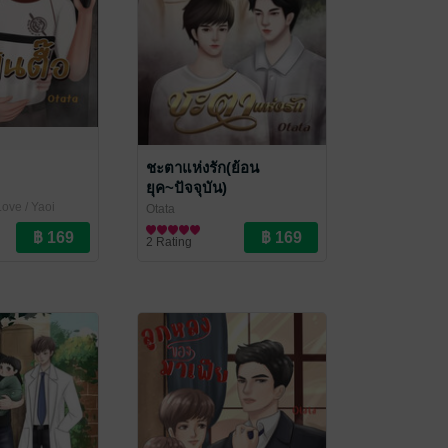
ชะตาแห่งรัก(ย้อน
ยุค~ปัจจุบัน)
ove / Yaoi
Otata
นิยายวาย Boy Love / Yaoi
2 Rating