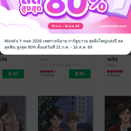
World's Y meb 2026 เทศกาลนิยาย การ์ตูนวาย สุดยิ่งใหญ่แห่งปี ลด
สุดฟิน สูงสุด 80% ตั้งแต่วันที่ 31 ก.ค. - 16 ส.ค. 69
องนักเลง
เผลอรักภัทร
รักนี้ต้องตามต
ง้ง)
งแง้ง)
Otata
นิยายวาย Boy Love / Yaoi
Otata
ve / Yaoi
นิยายวาย Boy L
1 Rating
8 Rating