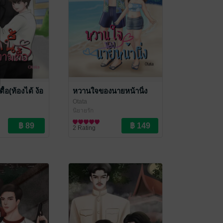
ื้อ(ท้องได้ ง้อ
หวานใจของนายหน้านิ่ง
Otata
นิยายรัก
ove / Yaoi
2 Rating