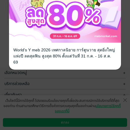
เล่ห์รักอภิรดี
Pɪɴᴋʏ
/ ᴘɪɴᴋʏ
นิยาย Girl
Love/Yuri
No Rating
หน้าที่ 1
World's Y meb 2026 เทศกาลนิยาย การ์ตูนวาย สุดยิ่งใหญ่
แห่งปี ลดสุดฟิน สูงสุด 80% ตั้งแต่วันที่ 31 ก.ค. - 16 ส.ค.
69
เลือกหมวดหมู่
+
บริการช่วยเหลือ
+
เกี่ยวกับเรา
+
เว็บไซต์นี้มีการใช้คุกกี้ โปรดยอมรับนโยบายคุกกี้เพื่อประสบการณ์การใช้บริการที่ดีที่สุด
กลุ่มธุรกิจในเครือ
+
ของท่าน ท่านสามารถศึกษาวิธีการตั้งค่าการควบคุมคุกกี้ของท่านผ่าน
นโยบายการใช้คุกกี้
ของเราที่นี่
ตกลง
ดาวน์โหลดแอป
วิธีการใช้งาน
ติดต่อเรา